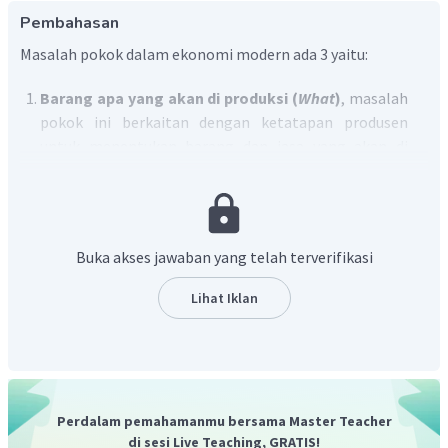
Pembahasan
Masalah pokok dalam ekonomi modern ada 3 yaitu:
Barang apa yang akan di produksi (
What
)
, masalah
pokok ini berkaitan dengan ketatapan produsen
untuk menentukan barang dan jasa yang akan di
produksi termasuk dalam perhitungan seberapa
banyak yang akan diproduksi.
Bagaimana barang tersebut diproduksi (
How
),
masalah ini berkaitan dengan bagaimana cara atau
Buka akses jawaban yang telah terverifikasi
teknik untuk memproduksi barang secara efisien dan
efektif.
Lihat Iklan
Untuk siapa barang tersebut diproduksi (
For
whom
)
, masalah ini berkaitan dengan sasaran yang
akan dituju atau pihak-pihak yang akan menikmati
hasil produksi tersebut.
Perdalam pemahamanmu bersama Master Teacher
di sesi Live Teaching, GRATIS!