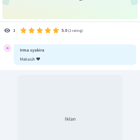
5.0
1
(
2 rating
)
Irma syakira
Makasih ❤️
Iklan