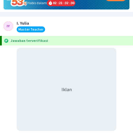
Habis dalam
02
:
21
:
32
:
30
I. Yulia
Master Teacher
Jawaban terverifikasi
Iklan