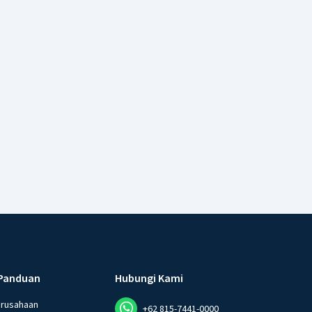
Panduan
Hubungi Kami
erusahaan
+62 815-7441-0000