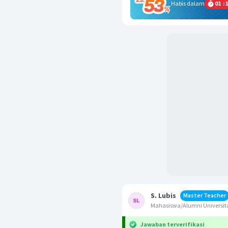
Habis dalam
01
:
1
S. Lubis
Master Teacher
Mahasiswa/Alumni Universit
Jawaban terverifikasi