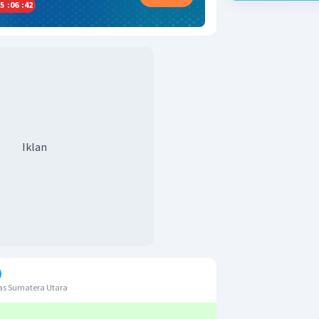
5
:
06
:
42
Iklan
as Sumatera Utara