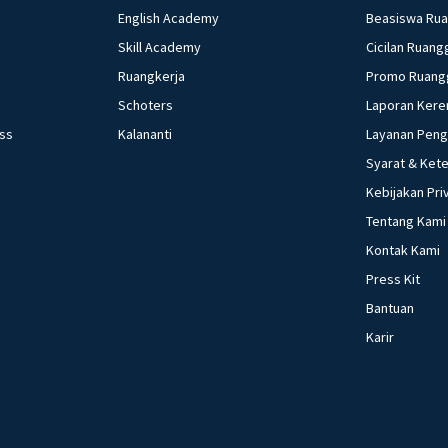
English Academy
Beasiswa Ru
Skill Academy
Cicilan Ruang
Ruangkerja
Promo Ruang
Schoters
Laporan Kere
ess
Kalananti
Layanan Pen
Syarat & Ket
Kebijakan Pri
Tentang Kami
Kontak Kami
Press Kit
Bantuan
Karir