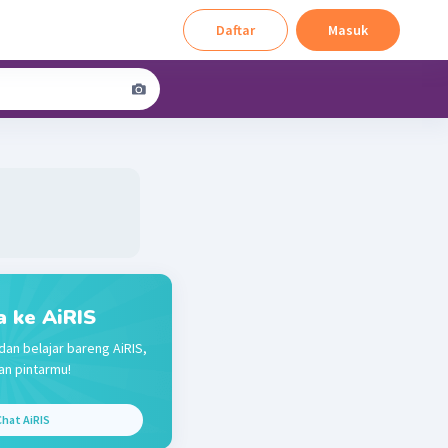
Daftar
Masuk
a ke AiRIS
dan belajar bareng AiRIS,
n pintarmu!
hat AiRIS