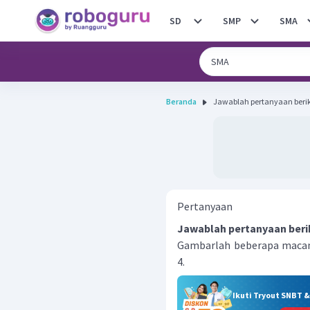
SD
SMP
SMA
Beranda
Pertanyaan
Jawablah pertanyaan beri
Gambarlah beberapa macam
4.
Ikuti Tryout SNBT 