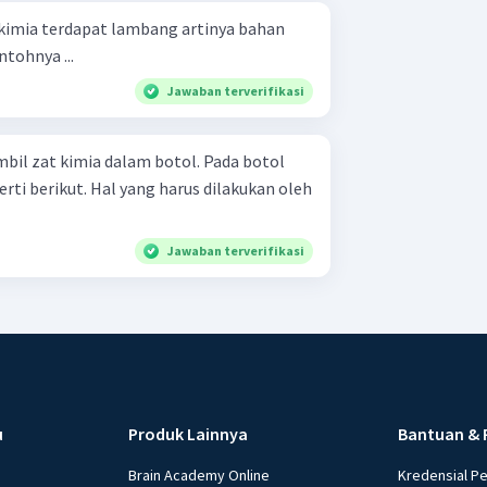
erdapat lambang artinya bahan
ntohnya ...
Jawaban terverifikasi
bil zat kimia dalam botol. Pada botol
g harus dilakukan oleh
Jawaban terverifikasi
u
Produk Lainnya
Bantuan & 
Brain Academy Online
Kredensial P