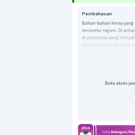
Pembahasan
Bahan-bahan kimia yang a
beraneka ragam. Di antar
di antaranya yang terny
dan keselamatan kerja.
berbahaya dengan bahan 
suatu simbol khusus yang 
Berikut adalah beber
laboratorium :
Buka akses jaw