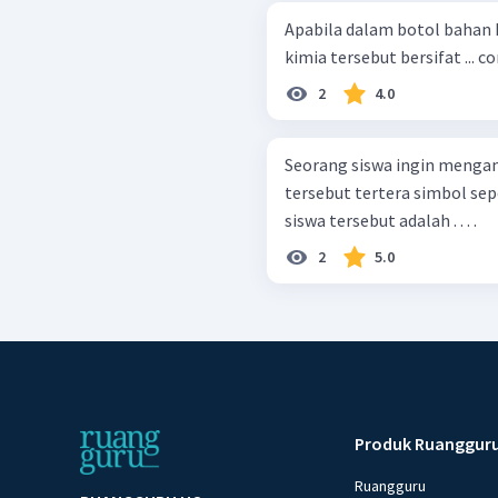
Apabila dalam botol bahan kimia t
kimia tersebut bersifat ... co
2
4.0
Seorang siswa ingin mengam
tersebut tertera simbol seperti berikut. Hal yan
siswa tersebut adalah . . . .
2
5.0
Produk Ruanggur
Ruangguru