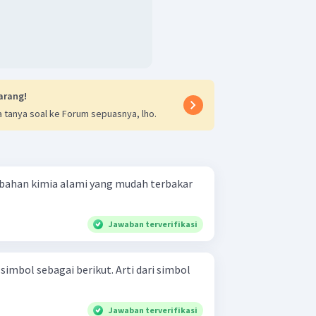
arang!
 tanya soal ke Forum sepuasnya, lho.
bahan kimia alami yang mudah terbakar
Jawaban terverifikasi
bagai berikut. Arti dari simbol
Jawaban terverifikasi