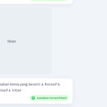
Iklan
ia yang berarti: a. Korosif b.
Beracun c. Radioaktif d. Eksplosif e. Iritan
Jawaban terverifikasi