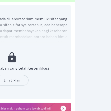
da di laboratorium memiliki sifat yang
a sifat-sifatnya tersebut, ada beberapa
ata dapat membahayakan bagi kesehatan
 Untuk membedakan antara bahan kimia
kimia yang tidak berbahaya diperlukan
bersifat universal.
apa gambar dari simbol bahan di
aban yang telah terverifikasi
Lihat Iklan