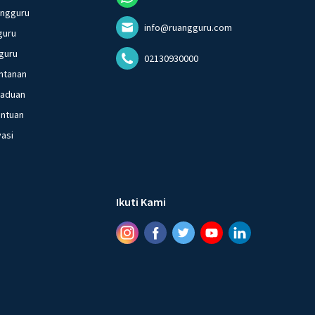
angguru
info@ruangguru.com
guru
guru
02130930000
ntanan
gaduan
entuan
vasi
Ikuti Kami