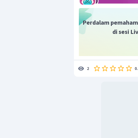
Perdalam pemaham
di sesi L
0
2
Maka, simbol bahan di l