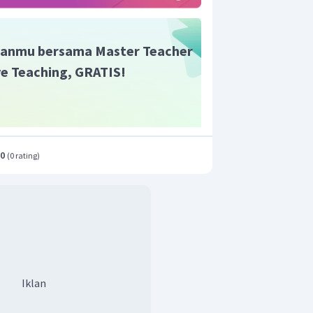
anmu bersama Master Teacher
ive Teaching, GRATIS!
.0
(
0 rating
)
aboratorium sesuai gambar di atas
.
Iklan