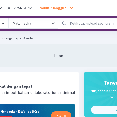
UTBK/SNBT
Produk Ruangguru
Jawablah pertanyaan berikut dengan tepat! Gamba...
Iklan
Tany
kut dengan tepat!
Yuk, cobain chat 
 simbol bahan di laboratorium minimal
tema
C
& Menangkan E-Wallet 100rb
Klaim