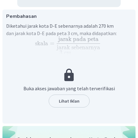
Pembahasan
Diketahui jarak kota D-E sebenarnya adalah 270 km
dan jarak kota D-E pada peta 3 cm, maka didapatkan:
jarak
pada
peta
skala
=
jarak
sebenarnya
3
cm
=
270
km
3
cm
=
27.000.000
cm
1
=
9.000.000
Buka akses jawaban yang telah terverifikasi
Dengan demikian, skala peta yang digunakan adalah
1
:
9.000.000
.
Lihat Iklan