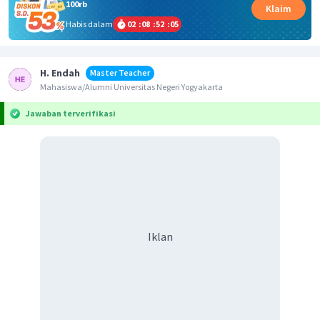
100rb
Klaim
Habis dalam
02
:
08
:
52
:
05
H. Endah
Master Teacher
Mahasiswa/Alumni Universitas Negeri Yogyakarta
Jawaban terverifikasi
Iklan