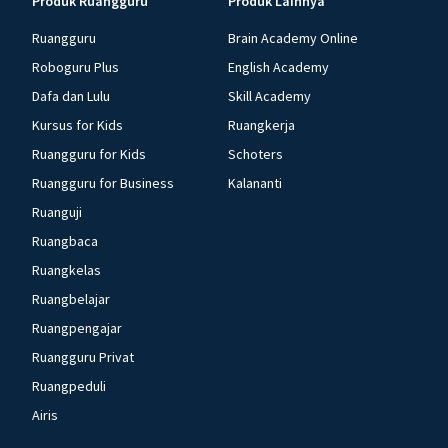
Produk Ruangguru
Produk Lainnya
Ruangguru
Brain Academy Online
Roboguru Plus
English Academy
Dafa dan Lulu
Skill Academy
Kursus for Kids
Ruangkerja
Ruangguru for Kids
Schoters
Ruangguru for Business
Kalananti
Ruanguji
Ruangbaca
Ruangkelas
Ruangbelajar
Ruangpengajar
Ruangguru Privat
Ruangpeduli
Airis