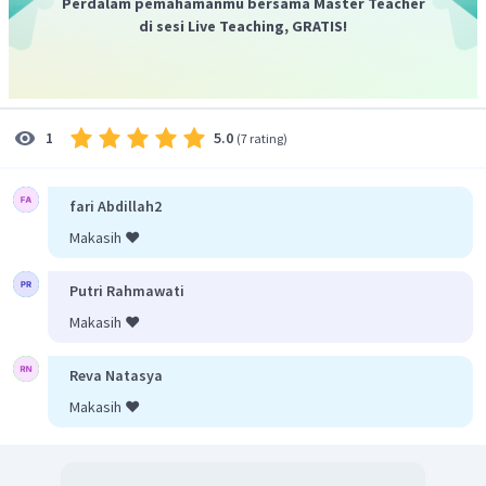
Perdalam pemahamanmu bersama Master Teacher
di sesi Live Teaching, GRATIS!
5.0
1
(
7 rating
)
fari Abdillah2
Makasih ❤️
Putri Rahmawati
Makasih ❤️
Reva Natasya
Makasih ❤️