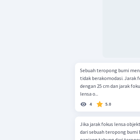
Sebuah teropong bumi meng
tidak berakomodasi. Jarak 
dengan 25 cm dan jarak foku
lensa o...
4
5.0
Jika jarak fokus lensa objek
dari sebuah teropong bumi b
panjang tabung dari terop