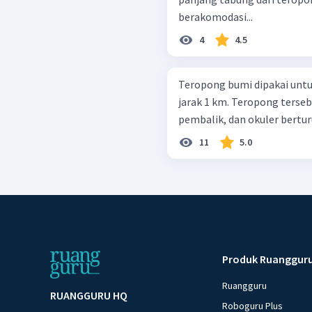
berakomodasi...
4
4.5
Teropong bumi dipakai unt
jarak 1 km. Teropong terseb
pembalik, dan okuler berturu
11
5.0
Produk Ruanggur
Ruangguru
RUANGGURU HQ
Roboguru Plus