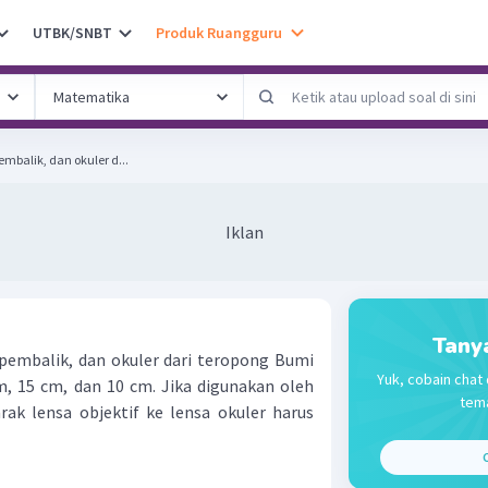
UTBK/SNBT
Produk Ruangguru
pembalik, dan okuler d...
Iklan
Tany
, pembalik, dan okuler dari teropong Bumi
Yuk, cobain chat 
m, 15 cm, dan 10 cm. Jika digunakan oleh
tema
ak lensa objektif ke lensa okuler harus
C