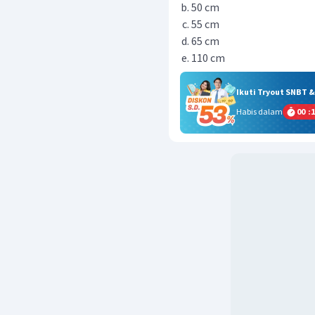
50 cm
55 cm
65 cm
110 cm
Ikuti Tryout SNBT 
Habis dalam
00
:
1