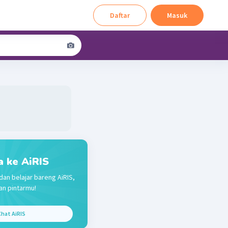
Daftar
Masuk
a ke AiRIS
dan belajar bareng AiRIS,
n pintarmu!
hat AiRIS