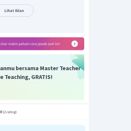
g lensa dapat ditentukan dengan
Lihat Iklan
+
+
4
+
f
f
o
b
p
o
k
0
+
+
4
⋅
15
+
10
0
+
60
+
10
10
cm
sa objektif ke lensa okuler harus dibuat
t adalah E.
anmu bersama Master Teacher
ive Teaching, GRATIS!
.0
(
2 rating
)