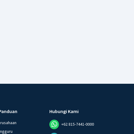
Panduan
Hubungi Kami
erusahaan
+62 815-7441-0000
angguru