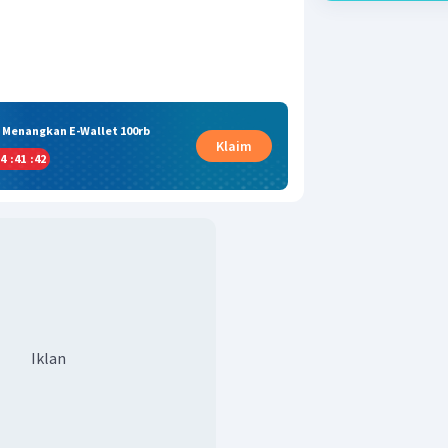
& Menangkan E-Wallet 100rb
Klaim
4
:
41
:
41
Iklan