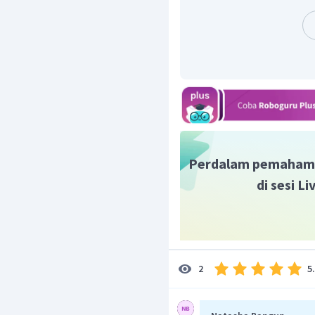
berakomodasi panjan
persamaan:
=
d
f
=
4
d
=
4
d
=
1
d
Dengan demikian jarak len
sejauh 110 cm.
Jadi, jawaban yang tepa
Perdalam pemaham
di sesi L
5
2