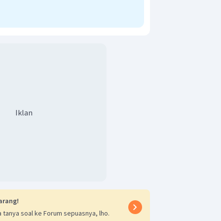
Iklan
arang!
 tanya soal ke Forum sepuasnya, lho.