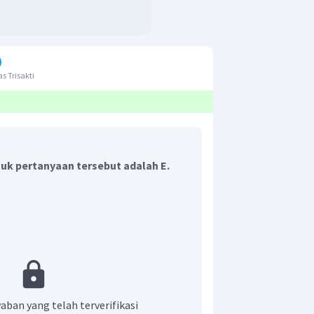
s Trisakti
uk pertanyaan tersebut adalah E.
atas tiga lensa eembung, yaitu lensa
 dan lensa okuler. Pada kasus mata tidak
aban yang telah terverifikasi