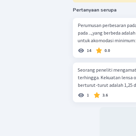
Pertanyaan serupa
Perumusan perbesaran pad
pada ...,yang berbeda adal
untuk akomodasi minimum: d = .
14
0.0
Seorang peneliti mengamati
terhingga. Kekuatan lensa o
berturut-turut adalah 1,25 dio
1
3.6