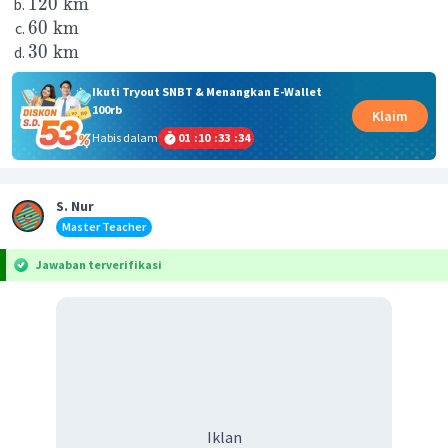
120
km
60
km
30
km
Ikuti Tryout SNBT & Menangkan E-Wallet
100rb
Klaim
Habis dalam
01
:
10
:
33
:
34
S. Nur
Master Teacher
Jawaban terverifikasi
Iklan