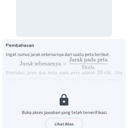
Pembahasan
Ingat rumus jarak sebenarnya dari suatu peta berikut.
Jarak
pada
peta
Jarak
sebenarnya
=
Skala
20
cm
Diketahui jarak dua kota pada peta adalah
. Jika
skala peta
, jarak dua kota sebenarnya sebagai
berikut.
Jarak pada peta
Jarak sebenarnya
=
Skala
1
=
20
÷
600.000
=
20
×
600.000
Buka akses jawaban yang telah terverifikasi
=
12.000.000
cm
=
120
km
Lihat Iklan
Dengan demikian, jarak dua kota sebenarnya adalah