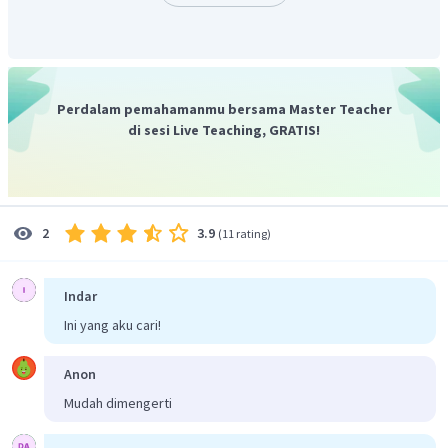
120
km
.
Jadi, jawaban yang tepat adalah B.
Perdalam pemahamanmu bersama Master Teacher
di sesi Live Teaching, GRATIS!
3.9
2
(
11 rating
)
Indar
Ini yang aku cari!
Anon
Mudah dimengerti