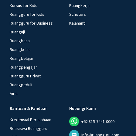
Kursus for Kids
Ruangkerja
Ruangguru for Kids
Schoters
Ruangguru for Business
Kalananti
Ruanguji
Ruangbaca
Ruangkelas
Ruangbelajar
Ruangpengajar
Ruangguru Privat
Ruangpeduli
Airis
Bantuan & Panduan
Hubungi Kami
Kredensial Perusahaan
+62 815-7441-0000
Beasiswa Ruangguru
info@ruangguru.com