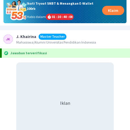
Ikuti Tryout SNBT & Menangkan E-Wallet
100rb
Klaim
Habis dalam
01
:
10
:
40
:
07
J. Khairina
Master Teacher
Mahasiswa/Alumni Universitas Pendidikan Indonesia
Jawaban terverifikasi
Iklan