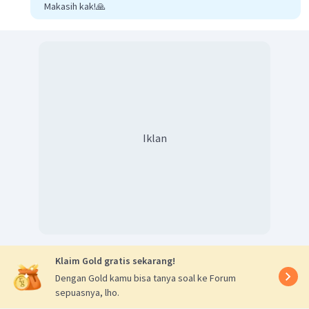
Makasih kak!🙏
Iklan
Klaim Gold gratis sekarang!
Dengan Gold kamu bisa tanya soal ke Forum
sepuasnya, lho.