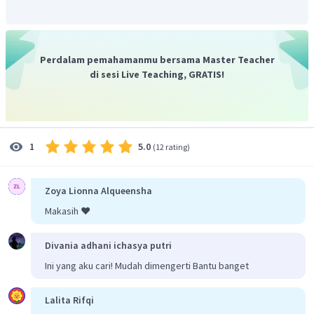
Perdalam pemahamanmu bersama Master Teacher
di sesi Live Teaching, GRATIS!
5.0
1
(
12 rating
)
Zoya Lionna Alqueensha
Makasih ❤️
Divania adhani ichasya putri
Ini yang aku cari! Mudah dimengerti Bantu banget
Lalita Rifqi