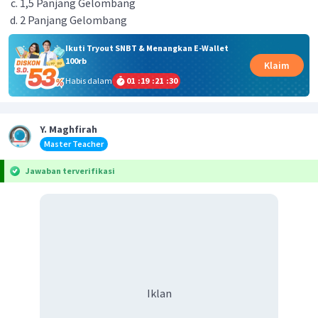
1,5 Panjang Gelombang
2 Panjang Gelombang
Ikuti Tryout SNBT & Menangkan E-Wallet
100rb
Klaim
Habis dalam
01
:
19
:
21
:
30
Y. Maghfirah
Master Teacher
Jawaban terverifikasi
Iklan