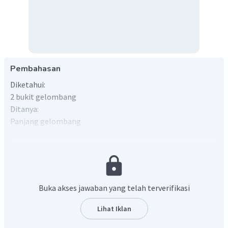
Pembahasan
Diketahui:
2 bukit gelombang
Ditanya:
Panjang gelombang
Jawab
Buka akses jawaban yang telah terverifikasi
Jarak antara 2 bukit akan membentuk 1 panjang
Lihat Iklan
gelombang
Jadi, jawaban yang benar adalah A