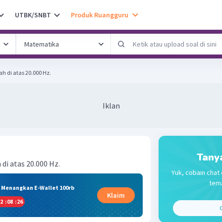
UTBK/SNBT
Produk Ruangguru
h di atas 20.000 Hz.
Iklan
Tany
 di atas 20.000 Hz.
Yuk, cobain chat 
tema
& Menangkan E-Wallet 100rb
Klaim
2
:
08
:
26
C