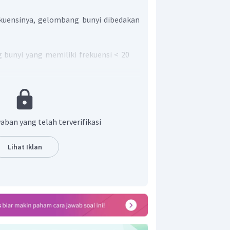
kuensinya, gelombang bunyi dibedakan
 bunyi yang memiliki frekuensi < 20
ng bunyi yang memiliki frekuensi
Frekuensi inilah yang dapat didengar
g bunyi yang memiliki frekuensi >
aban yang telah terverifikasi
g dapat mendengar gelombang bunyi
elawar.
Lihat Iklan
kauan getaran ultrasonik adalah di