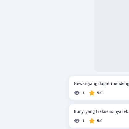
Hewan yang dapat mendengar
1
5.0
Bunyi yang frekuensinya lebih
1
5.0