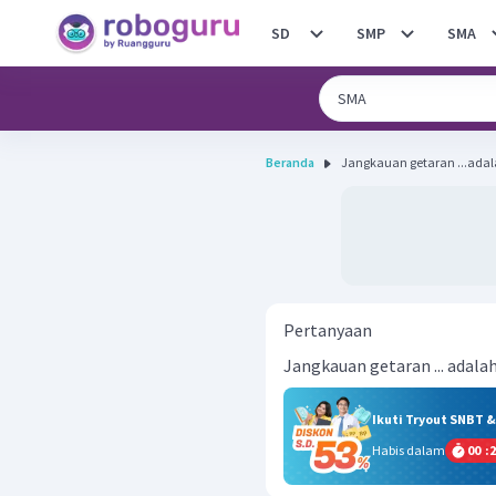
SD
SMP
SMA
Beranda
Jangkauan getaran ...adala
Pertanyaan
Jangkauan getaran ... adalah
Ikuti Tryout SNBT 
Habis dalam
00
:
2