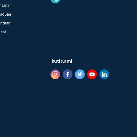
ntanan
gaduan
entuan
vasi
Ikuti Kami