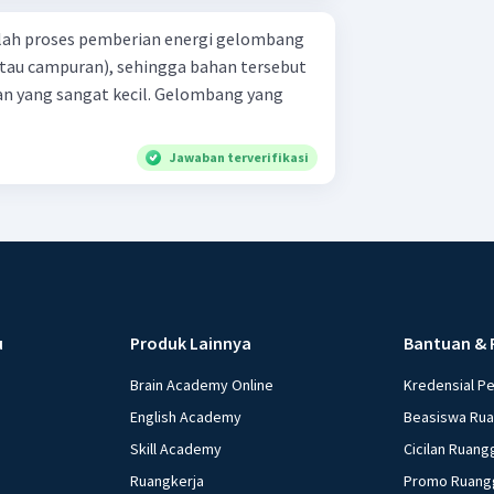
dalah proses pemberian energi gelombang
atau campuran), sehingga bahan tersebut
an yang sangat kecil. Gelombang yang
Jawaban terverifikasi
u
Produk Lainnya
Bantuan & 
Brain Academy Online
Kredensial P
English Academy
Beasiswa Ru
Skill Academy
Cicilan Ruang
Ruangkerja
Promo Ruang