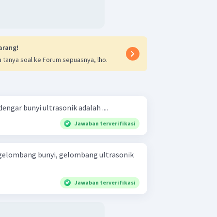
arang!
 tanya soal ke Forum sepuasnya, lho.
gar bunyi ultrasonik adalah ....
Jawaban terverifikasi
 gelombang bunyi, gelombang ultrasonik
Jawaban terverifikasi