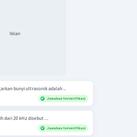
Iklan
kan bunyi ultrasonik adalah ...
Jawaban terverifikasi
 dari 20 kHz disebut ....
Jawaban terverifikasi