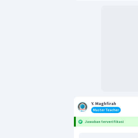
Y. Maghfirah
Master Teacher
Jawaban terverifikasi