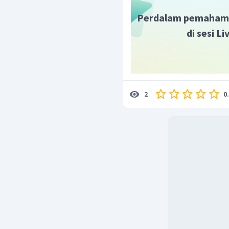
Perdalam pemaham
di sesi L
0
2