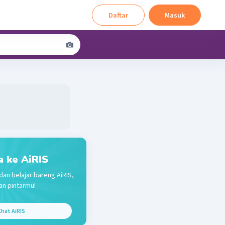
Daftar
Masuk
a ke AiRIS
dan belajar bareng AiRIS,
n pintarmu!
hat AiRIS