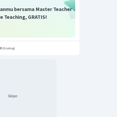
anmu bersama Master Teacher
ive Teaching, GRATIS!
.0
(
0 rating
)
Iklan