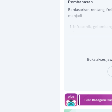
Pembahasan
Berdasarkan rentang fre
menjadi:
Infrasonik, gelombang
Hz.
Audiosonik, gelomba
antara 20--20.000 Hz. 
oleh telinga manusia.
Ultrasonik, gelomban
Buka akses jaw
20.000 Hz. Hewan yan
ini ialah anjing dan kel
Dengan demikian, jang
atas 20.000 Hz.