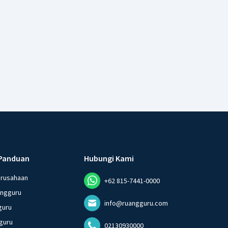
Panduan
Hubungi Kami
erusahaan
+62 815-7441-0000
angguru
info@ruangguru.com
guru
guru
02130930000