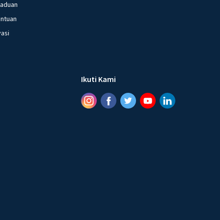
gaduan
entuan
vasi
Ikuti Kami