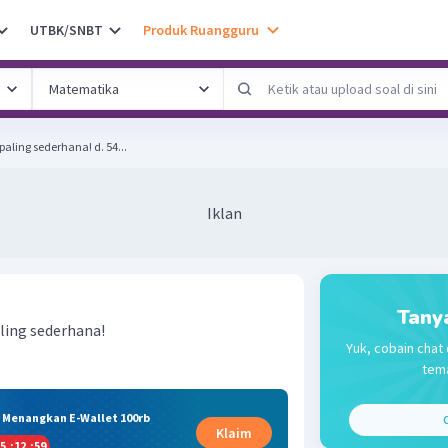
UTBK/SNBT
Produk Ruangguru
Jadikan menjadi pecahan paling sederhana! d. 54...
Iklan
Tany
ling sederhana!
Yuk, cobain chat 
tema
& Menangkan E-Wallet 100rb
C
Klaim
5
:
12
:
58