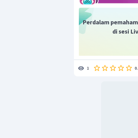
Perdalam pemaham
di sesi L
0
1