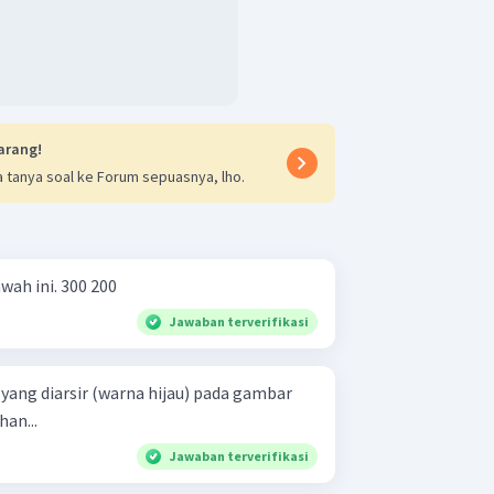
arang!
 tanya soal ke Forum sepuasnya, lho.
Sederhanakan pecahan di bawah ini. 300 200 ​
Jawaban terverifikasi
an...
Jawaban terverifikasi