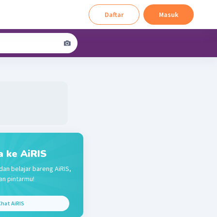
Daftar
Masuk
a ke AiRIS
dan belajar bareng AiRIS,
n pintarmu!
hat AiRIS