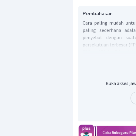
Pembahasan
Cara paling mudah untu
paling sederhana ada
penyebut dengan suat
persekutuan terbesar (FP
FPB dari 36 dan 54 adalah
Jadi, pecahan paling sede
Buka akses jaw