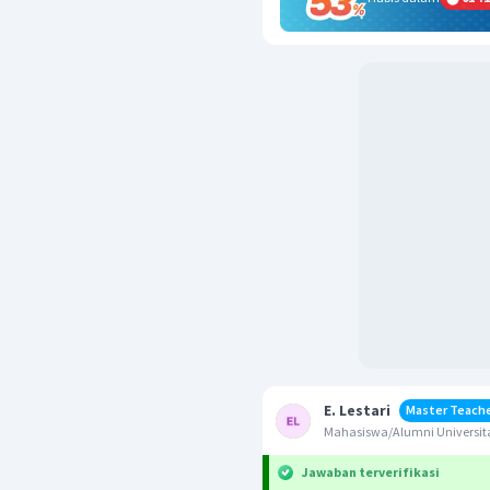
E. Lestari
Master Teach
Mahasiswa/Alumni Universita
Jawaban terverifikasi