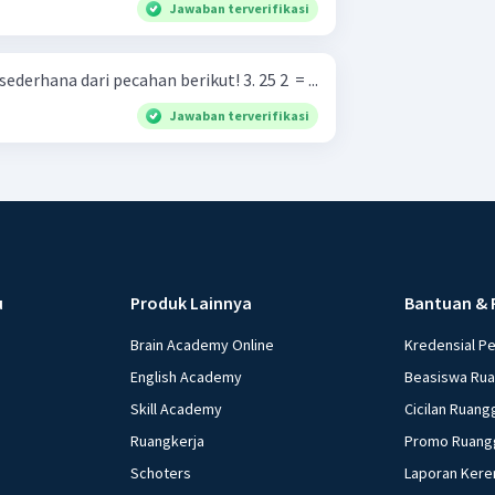
Jawaban terverifikasi
Latihan 1 Coba tulis bentuk sederhana dari pecahan berikut! 3. 25 2 ​ = ...
Jawaban terverifikasi
u
Produk Lainnya
Bantuan & 
Brain Academy Online
Kredensial P
English Academy
Beasiswa Ru
Skill Academy
Cicilan Ruang
Ruangkerja
Promo Ruang
Schoters
Laporan Kere