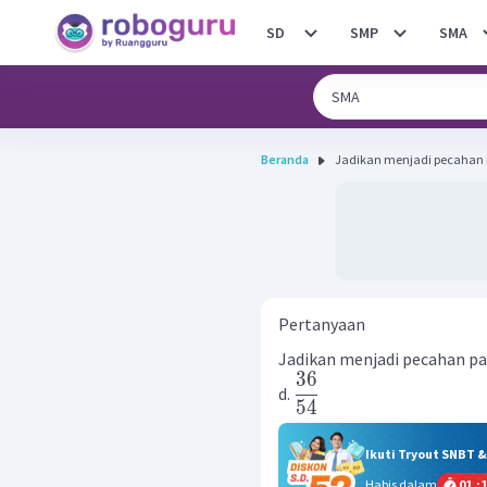
SD
SMP
SMA
Beranda
Pertanyaan
Jadikan menjadi pecahan pa
36
d.
54
Ikuti Tryout SNBT 
Habis dalam
01
:
1