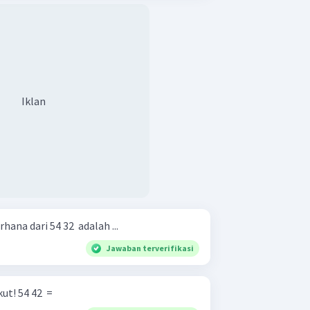
Iklan
na dari 54 32 ​ adalah ...
Jawaban terverifikasi
Sederhanakan pecahan berikut! 54 42 ​ =