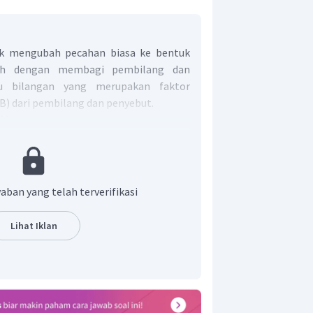
k mengubah pecahan biasa ke bentuk
lah dengan membagi pembilang dan
u bilangan yang merupakan faktor
B) dari pembilang dan penyebut.
 18, sehingga
rhana dari
adalah
.
aban yang telah terverifikasi
Lihat Iklan