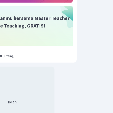
anmu bersama Master Teacher
ive Teaching, GRATIS!
.0
(
0 rating
)
Iklan