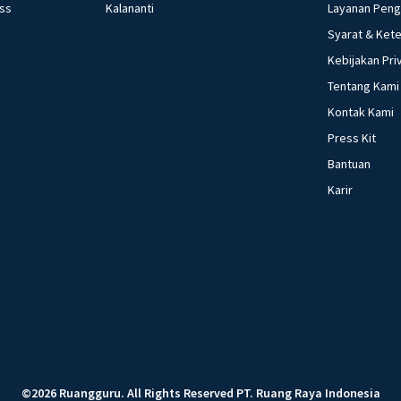
ess
Kalananti
Layanan Pen
Syarat & Ket
Kebijakan Pri
Tentang Kami
Kontak Kami
Press Kit
Bantuan
Karir
©
2026
Ruangguru
.
All Rights Reserved
PT. Ruang Raya Indonesia