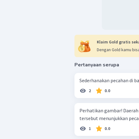
Klaim Gold gratis sek
Dengan Gold kamu bisa
Pertanyaan serupa
2
0.0
Perhatikan gambar! Daerah yang diarsir (warna hijau) pada gambar
tersebut menunjukkan pecah
1
0.0