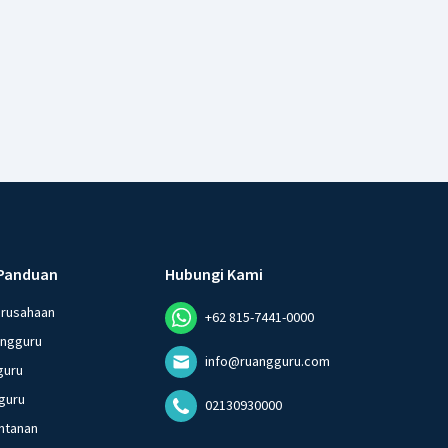
Panduan
Hubungi Kami
erusahaan
+62 815-7441-0000
angguru
info@ruangguru.com
guru
guru
02130930000
ntanan