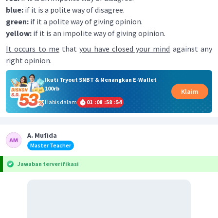
blue:
if it is a polite way of disagree.
green:
if it a polite way of giving opinion.
yellow:
if it is an impolite way of giving opinion.
It occurs to me
that
you have closed your mind
against any
right opinion.
Ikuti Tryout SNBT & Menangkan E-Wallet
100rb
Klaim
Habis dalam
01
:
08
:
58
:
54
A. Mufida
Master Teacher
Jawaban terverifikasi