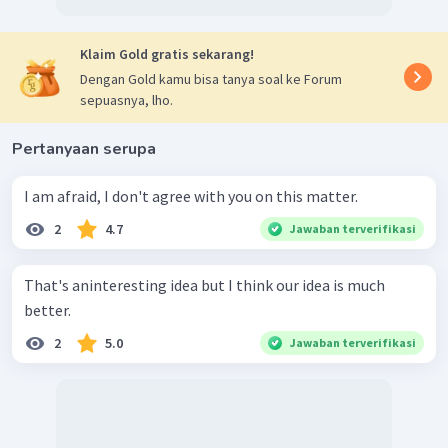
Klaim Gold gratis sekarang!
Dengan Gold kamu bisa tanya soal ke Forum
sepuasnya, lho.
Pertanyaan serupa
I am afraid, I don't agree with you on this matter.
2
4.7
Jawaban terverifikasi
That's aninteresting idea but I think our idea is much
better.
2
5.0
Jawaban terverifikasi