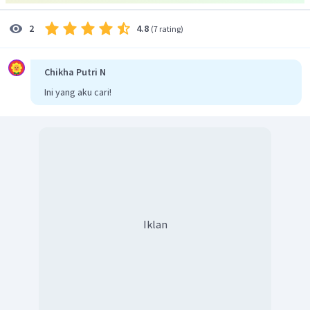
have closed your mind'.
Jadi, untuk menjawab soal ini, kalimat diberi warna
4.8
2
(
7 rating
)
HIJAU.
Chikha Putri N
Ini yang aku cari!
Iklan