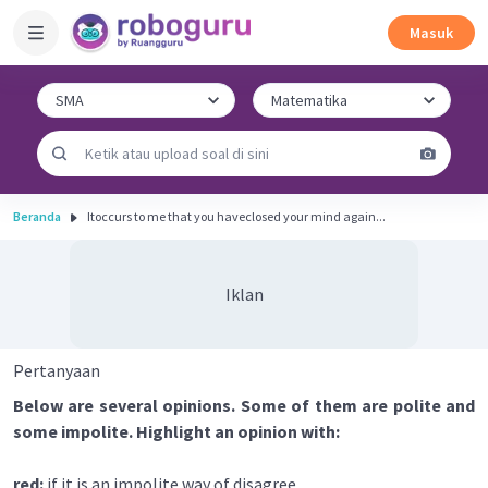
Masuk
Beranda
Itoccurs to me that you haveclosed your mind again...
Iklan
Pertanyaan
Below are several opinions. Some of them are polite and
some impolite. Highlight an opinion with:
red:
if it is an impolite way of disagree.