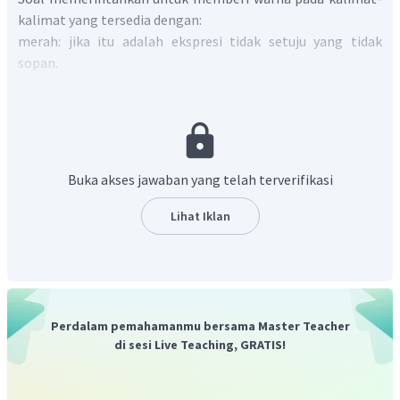
kalimat yang tersedia dengan:
merah: jika itu adalah ekspresi tidak setuju yang tidak
sopan.
biru: jika itu ekspresi yang sopan untuk tidak setuju.
hijau: jika itu ekspresi yang sopan untuk menyampaikan
pendapat.
kuning: jika itu ekspresi menyampaikan pendapat yang
tidak sopan.
Buka akses jawaban yang telah terverifikasi
Kalimat "
It occurs it me
that
you have closed your
Lihat Iklan
mind
against any right opinion
" berarti "saya merasa
bahwa Anda telah menutup pikiran Anda terhadap
pendapat yang benar."
Kalimat di atas merupakan ekspresi untuk menyampaikan
pendapat secara formal dengan adanya frasa
'It occurs to
Perdalam pemahamanmu bersama Master Teacher
me'
. Kalimat di atas juga disampaikan dengan cara yang
di sesi Live Teaching, GRATIS!
sopan tanpa mengatakan orang lain sebagai orang yang
keras kepala secara langsung dengan mengatakan
'you