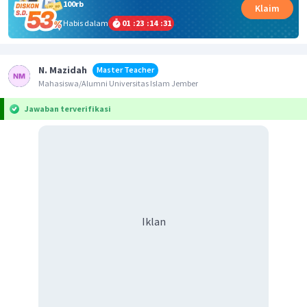
100rb
Klaim
Habis dalam
01
:
23
:
14
:
31
N. Mazidah
Master Teacher
Mahasiswa/Alumni Universitas Islam Jember
Jawaban terverifikasi
Iklan