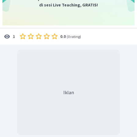
di sesi Live Teaching, GRATIS!
0.0
1
(
0 rating
)
Iklan