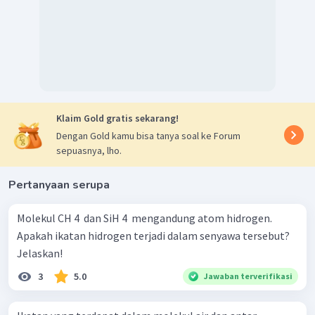
Dengan demikian, maka interaksi antar molekul pelarut
dan zat terlarut yang terjadi pada larutan etanol dalam
air adalah ikatan hidrogen.
Klaim Gold gratis sekarang!
Dengan Gold kamu bisa tanya soal ke Forum
sepuasnya, lho.
Pertanyaan serupa
Molekul CH 4 ​ dan SiH 4 ​ mengandung atom hidrogen.
Apakah ikatan hidrogen terjadi dalam senyawa tersebut?
Jelaskan!
3
5.0
Jawaban terverifikasi