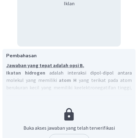
Iklan
Pembahasan
Jawaban yang tepat adalah opsi B.
Ikatan hidrogen
adalah interaksi dipol-dipol antara
molekul yang memiliki
atom H
yang terikat pada atom
berukuran kecil yang memiliki keelektronegatifan tinggi,
umumnya
atom N, O, atau F
. Ikatan hidrogen ini dapat
memengaruhi titik didih suatu senyawa.
Ikatan hidrogen terbentuk dari interaksi antarmolekul
senyawa kovalen polar yang memiliki perbedaan
keelektronegatifan (momen dipol) yang besar antara
Buka akses jawaban yang telah terverifikasi
hidrogen dan unsur yang berikatan dengannya. Ikatan