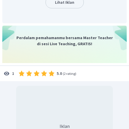
hidrogen dapat juga terjadi pada senyawa-senyawa organik
Lihat Iklan
−
NH
−
CHO
yang memiliki gugus
(amina),
(aldehid),
2
−
COOH
−
OH
(asam karboksilat), atau
(alkohol).
Pada larutan etanol dalam air juga terbentuk ikatan
hidrogen. Ikatan hidrogen dapat terbentuk pada atom H
(
H
O
)
−
OH
dari air
dengan atom O dari gugus
pada
2
Perdalam pemahamanmu bersama Master Teacher
−
OH
etanol. Selain itu, pada atom H dari gugus
dari
di sesi Live Teaching, GRATIS!
etanol juga dapat membentuk ikatan hidrogen dengan
(
H
O
)
atom O dari air
. Gambaran terjadinya ikatan
2
hidrogen antara molekul etanol dalam air adalah sebagai
berikut.
5.0
1
(
2 rating
)
Iklan