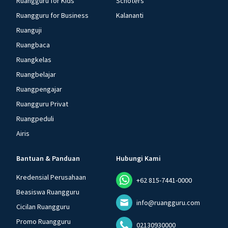
Ruangguru for Kids
Schoters
Ruangguru for Business
Kalananti
Ruanguji
Ruangbaca
Ruangkelas
Ruangbelajar
Ruangpengajar
Ruangguru Privat
Ruangpeduli
Airis
Bantuan & Panduan
Hubungi Kami
Kredensial Perusahaan
+62 815-7441-0000
Beasiswa Ruangguru
info@ruangguru.com
Cicilan Ruangguru
Promo Ruangguru
02130930000