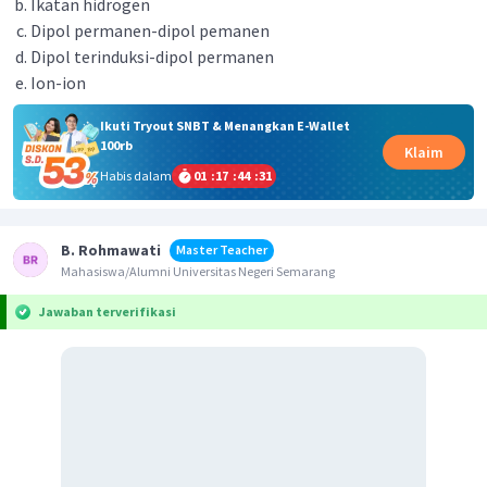
Ikatan hidrogen
Dipol permanen-dipol pemanen
Dipol terinduksi-dipol permanen
Ion-ion
Ikuti Tryout SNBT & Menangkan E-Wallet
100rb
Klaim
Habis dalam
01
:
17
:
44
:
31
B. Rohmawati
Master Teacher
Mahasiswa/Alumni Universitas Negeri Semarang
Jawaban terverifikasi