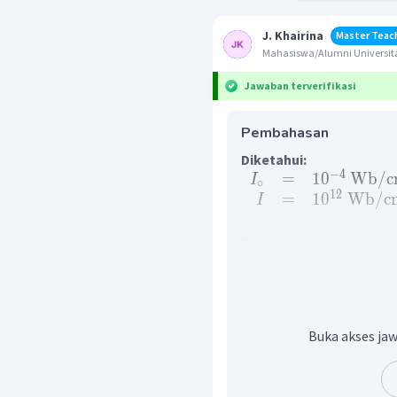
J. Khairina
Master Teac
Mahasiswa/Alumni Universita
Jawaban terverifikasi
Pembahasan
Diketahui:
−
4
=
1
0
Wb
/
I
∘
12
=
1
0
Wb
/
c
I
Ditanya:
Taraf intensitas?
Penyelesaian:
Taraf intensitas bunyi m
Buka akses jaw
antara intensitas bunyi 
pendengar (
I
).
º
Taraf intensitas dapat di 