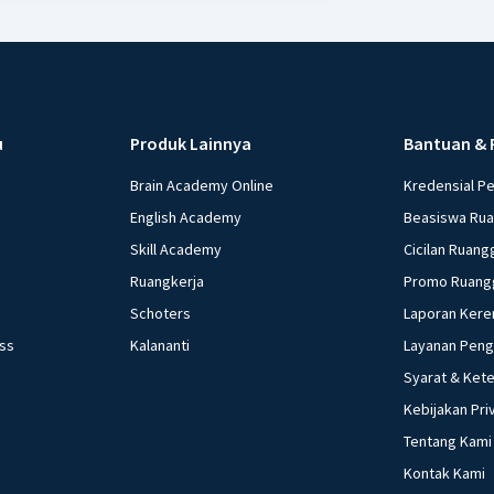
u
Produk Lainnya
Bantuan & 
Brain Academy Online
Kredensial P
English Academy
Beasiswa Ru
Skill Academy
Cicilan Ruang
Ruangkerja
Promo Ruang
Schoters
Laporan Kere
ess
Kalananti
Layanan Pen
Syarat & Ket
Kebijakan Pri
Tentang Kami
Kontak Kami