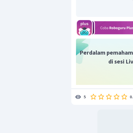
I
=
10
lo
g
T
I
I
∘
12
1
0
=
10
lo
g
−
4
1
0
16
=
10
lo
g
1
0
=
16
dB
Jadi, jawaban yang tepa
Perdalam pemaham
di sesi L
0
5