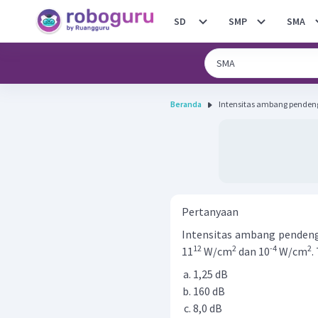
SD
SMP
SMA
Beranda
Intensitas ambang penden
Pertanyaan
Intensitas ambang penden
12
2
-4
2
11
W/cm
dan 10
W/cm
.
1,25 dB
160 dB
8,0 dB