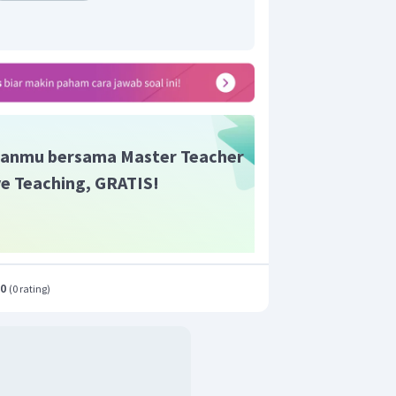
t adalah D.
anmu bersama Master Teacher
ive Teaching, GRATIS!
.0
(
0 rating
)