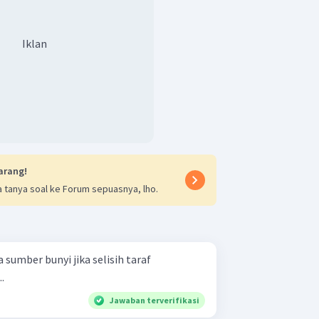
Iklan
arang!
 tanya soal ke Forum sepuasnya, lho.
sumber bunyi jika selisih taraf
.
Jawaban terverifikasi