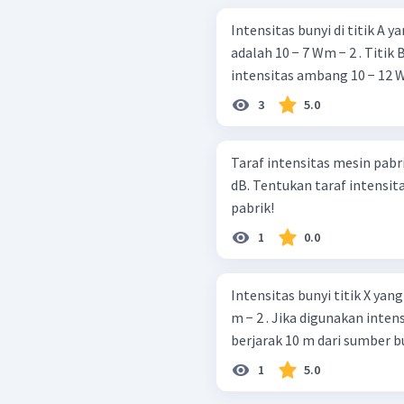
Intensitas bunyi di titik A 
adalah 10 − 7 Wm − 2 . Titik 
intensitas ambang 10 − 12 Wm
3
5.0
Taraf intensitas mesin pabr
dB. Tentukan taraf intensita
pabrik!
1
0.0
Intensitas bunyi titik X yang
m − 2 . Jika digunakan intens
berjarak 10 m dari sumber b
1
5.0