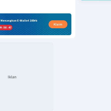
& Menangkan E-Wallet 100rb
Klaim
9
:
58
:
46
Iklan