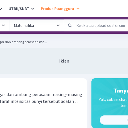
UTBK/SNBT
Produk Ruangguru
gar dan ambang perasaan ma...
Iklan
Tany
gar dan ambang perasaan masing-masing
Yuk, cobain chat 
 Taraf intensitas bunyi tersebut adalah ....
tema
C