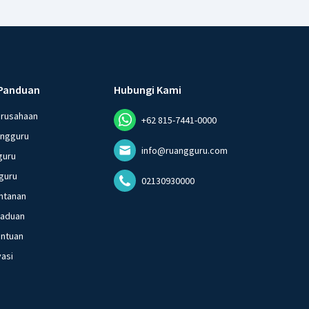
Panduan
Hubungi Kami
erusahaan
+62 815-7441-0000
angguru
info@ruangguru.com
guru
guru
02130930000
ntanan
gaduan
entuan
vasi