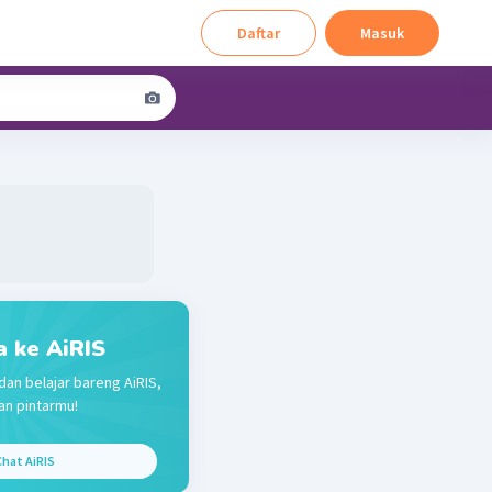
Daftar
Masuk
a ke AiRIS
dan belajar bareng AiRIS,
n pintarmu!
hat AiRIS