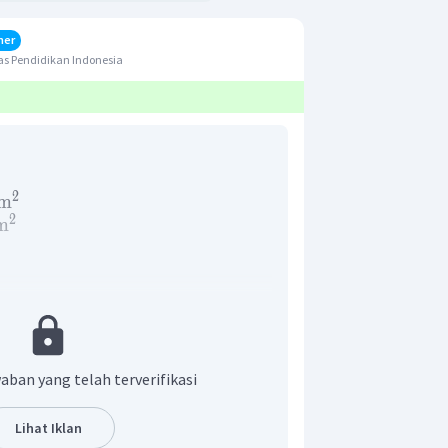
her
s Pendidikan Indonesia
2
cm
2
m
erupakan perbandingan nilai logaritma
aban yang telah terverifikasi
yang di ukur dengan intensitas ambang
Lihat Iklan
tulis seperti persamaan berikut.