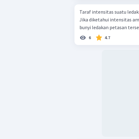
Taraf intensitas suatu ledak
Jika diketahui intensitas a
bunyi ledakan petasan terseb
6
4.7