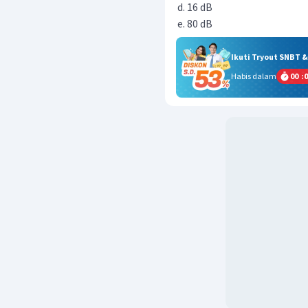
16 dB
80 dB
Ikuti Tryout SNBT 
Habis dalam
00
:
0