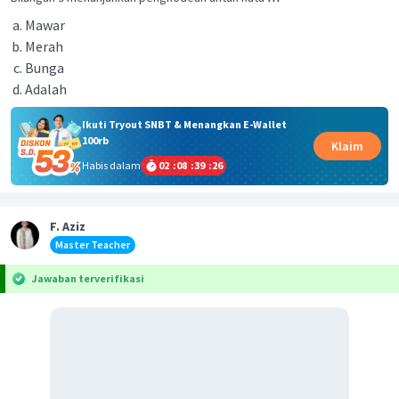
Mawar
Merah
Bunga
Adalah
Ikuti Tryout SNBT & Menangkan E-Wallet
100rb
Klaim
Habis dalam
02
:
08
:
39
:
25
F. Aziz
Master Teacher
Jawaban terverifikasi