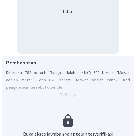
Iklan
Pembahasan
Diketahui 782 berarti "Bunga adalah cantik"; 692 berarti "Mawar
adalah merah"; dan 628 berarti "Mawar adalah cantik". Dari
pengkodean tersebut diperoleh
7 : Bunga
8 : Cantik
2 : Adalah
6 : Mawar
9 : Merah
Jadi, bilangan 9 menunjukkan pengkodean untuk kata Merah.
Buka akses jawaban yang telah terverifikasi