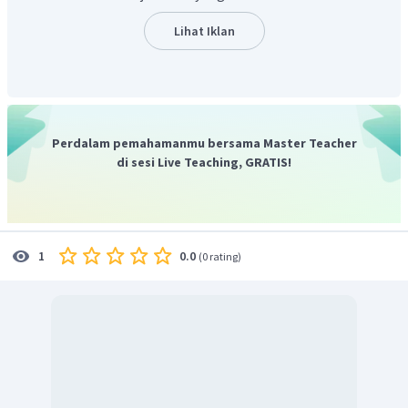
Oleh karena itu, jawaban yang benar adalah B.
Lihat Iklan
Perdalam pemahamanmu bersama Master Teacher
di sesi Live Teaching, GRATIS!
0.0
1
(
0 rating
)