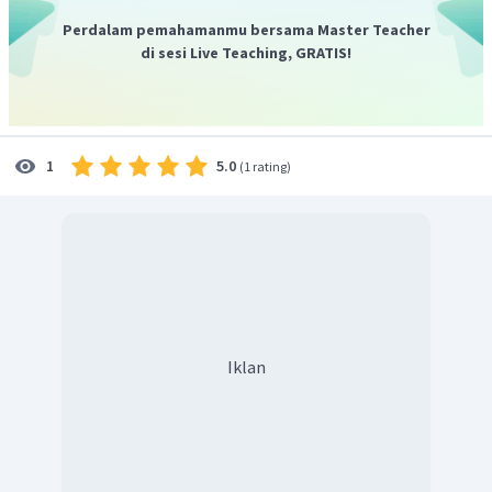
Jadi, inflasi terjadi akibat meningkatnya biaya input
Perdalam pemahamanmu bersama Master Teacher
sehingga mengakibatkan harga output yang dihasilkan
di sesi Live Teaching, GRATIS!
ikut naik disebut
cost plus Inflation.
5.0
1
(
1 rating
)
Iklan