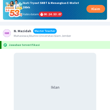
Ikuti Tryout SNBT & Menangkan E-Wallet
100rb
Klaim
Habis dalam
00
:
14
:
53
:
07
N. Mazidah
Master Teacher
Mahasiswa/Alumni Universitas Islam Jember
Jawaban terverifikasi
Iklan