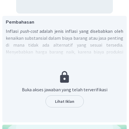
Pembahasan
Inflasi
push-cost
adalah jenis inflasi yang disebabkan oleh
kenaikan substansial dalam biaya barang atau jasa penting
di mana tidak ada alternatif yang sesuai tersedia.
Menyebabkan harga barang naik, karena biaya produksi
meningkat dan berkurangnya penawaran secara
keseluruhan. Adapun peningkatan biaya produksi
diantaranya disebabkan oleh:
Harga bahan baku penting/komponen tertentu naik.
Buka akses jawaban yang telah terverifikasi
Meningkatnya upah.
Harga Impor.
Lihat Iklan
Pajak yang lebih tinggi.
Penurunan nilai tukar.
Berkurangnya produktivitas.