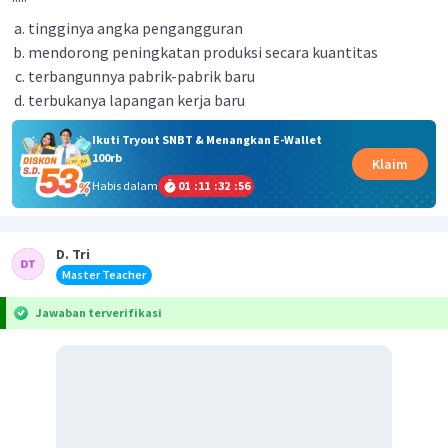
tingginya angka pengangguran
mendorong peningkatan produksi secara kuantitas
terbangunnya pabrik-pabrik baru
terbukanya lapangan kerja baru
Ikuti Tryout SNBT & Menangkan E-Wallet
100rb
Klaim
Habis dalam
01
:
11
:
32
:
56
D. Tri
Master Teacher
Jawaban terverifikasi