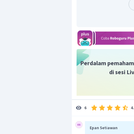
Jadi jawaban yang tepat
Perdalam pemaham
di sesi L
4
6
Epan Setiawan