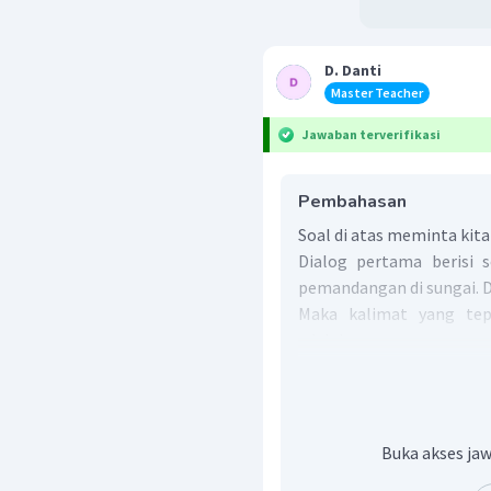
D. Danti
Master Teacher
Jawaban terverifikasi
Pembahasan
Soal di atas meminta kit
Dialog pertama berisi 
pemandangan di sungai. 
Maka kalimat yang tep
adalah:
"It is amazing"
Artinya:
"Pemandangannya bagus s
Buka akses jaw