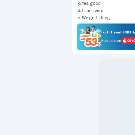
Yes. good
I can swim
We go fishing
Ikuti Tryout SNBT 
Habis dalam
00
:
0