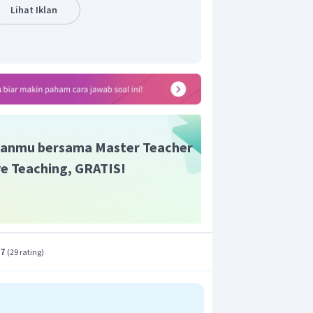
 adalah A
Lihat Iklan
anmu bersama Master Teacher
ive Teaching, GRATIS!
.7
(
29 rating
)