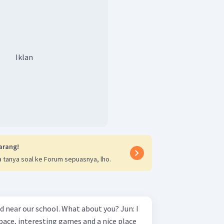
Iklan
arang!
 tanya soal ke Forum sepuasnya, lho.
near our school. What about you? Jun: I
f space, interesting games and a nice place