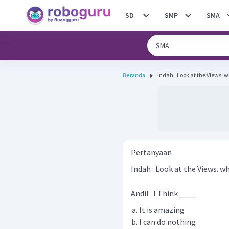
SD
SMP
SMA
Beranda
Indah : Look at the Views. w
Pertanyaan
Indah : Look at the Views. w
Andil : I Think ____
It is amazing
I can do nothing