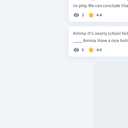
to play. We can conclude
2
4.4
Amina: It’s nearly school holid
5
4.8