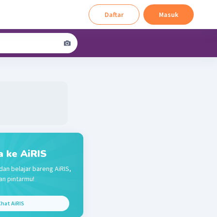
Daftar
Masuk
a ke AiRIS
dan belajar bareng AiRIS,
n pintarmu!
hat AiRIS