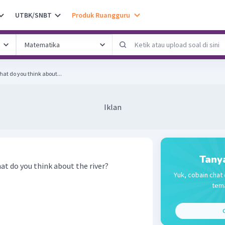
UTBK/SNBT
Produk Ruangguru
hat do you think about...
Iklan
Tany
hat do you think about the river?
Yuk, cobain chat 
tema
C