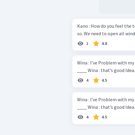
Kano : How do you feel the temperature here
so. We need to open all win
1
4.8
Wina : I’ve Problem with my mo
____ Wina : that’s good Idea.
4
4.5
Wina : I’ve Problem with my mo
____ Wina : that’s good Idea.
4
4.5