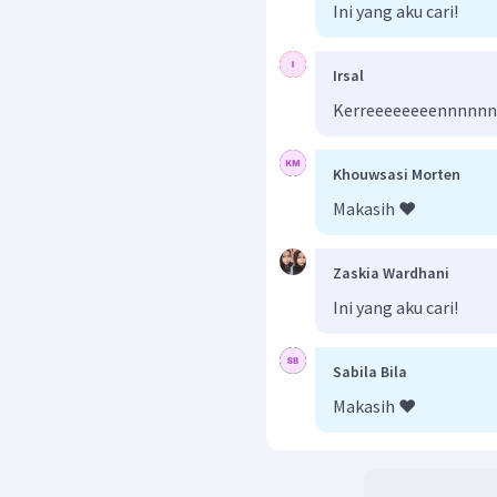
Ini yang aku cari!
Irsal
Kerreeeeeeeennnnn
Khouwsasi Morten
Makasih ❤️
Zaskia Wardhani
Ini yang aku cari!
Sabila Bila
Makasih ❤️