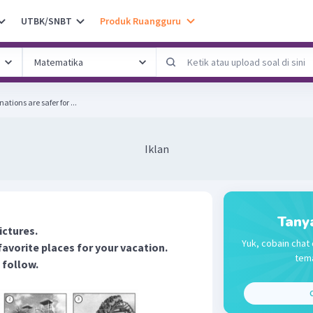
UTBK/SNBT
Produk Ruangguru
ations are safer for ...
Iklan
Tany
ictures.
Yuk, cobain chat 
avorite places for your vacation.
tema
 follow.
C