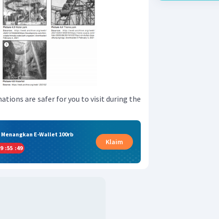
ations are safer for you to visit during the
& Menangkan E-Wallet 100rb
Klaim
9
:
55
:
48