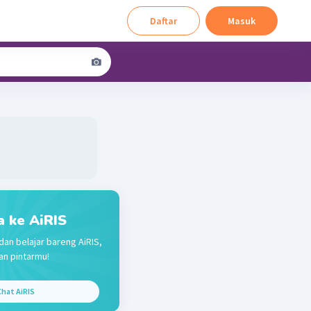
Daftar
Masuk
a ke AiRIS
dan belajar bareng AiRIS,
n pintarmu!
hat AiRIS