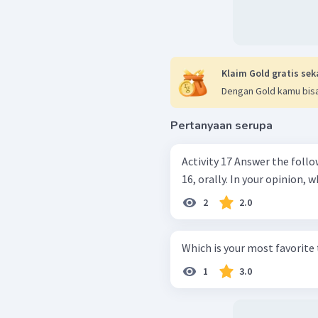
Klaim Gold gratis sek
Dengan Gold kamu bisa
Pertanyaan serupa
Activity 17 Answer the following questions based the text in Activity
16, orally. In your opi
2
2.0
Which is your most favorite 
1
3.0