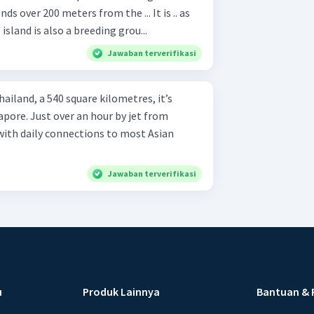
ds over 200 meters from the ... It is .. as
sland is also a breeding grou...
Jawaban terverifikasi
hailand, a 540 square kilometres, it’s
pore. Just over an hour by jet from
ith daily connections to most Asian
Jawaban terverifikasi
u
Produk Lainnya
Bantuan & 