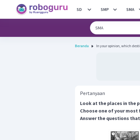
SD
SMP
SMA
Beranda
In your opinion, which destin
Pertanyaan
Look at the places in the p
Choose one of your most f
Answer the questions that