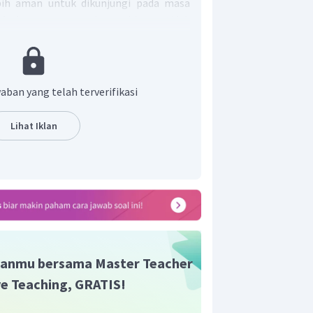
ih aman untuk dikunjungi pada masa
h, karena areanya luas sehingga tidak
unan.
ndapat dalam Bahasa Inggris salah
menggunakan ungkapan "
I think
...." yang
aban yang telah terverifikasi
at diberikan untuk menjawab soal ini
pat yang lebih aman untuk dikunjungi
Lihat Iklan
h kebun teh, karena areanya yang luas
imbulkan kerumunan.
nar adalah
I think a safer place to visit
a garden, because the area is large so it
anmu bersama Master Teacher
ive Teaching, GRATIS!