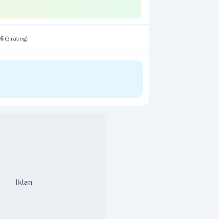
.6
(
3 rating
)
Iklan