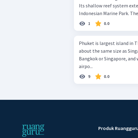
Its shallow reef system exten
Indonesian Marine Park. The i
1
0.0
Phuket is largest island in T
about the same size as Singa
Bangkok or Singapore, and w
airpo...
9
0.0
Produk Ruanggur