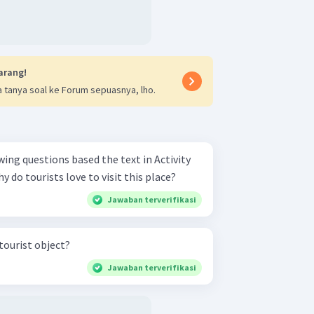
arang!
 tanya soal ke Forum sepuasnya, lho.
nion, why do tourists love to visit this place?
Jawaban terverifikasi
tourist object?
Jawaban terverifikasi