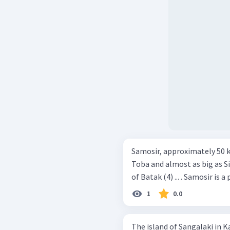
Samosir, approximately 50 km
Toba and almost as big as Si
of Batak (4) ... . Samosir is a
1
0.0
The island of Sangalaki in K