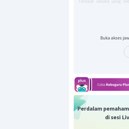
Tempat wisata yang leb
pandemi adalah kebun te
akan menimbulkan kerum
Cara menyampaikan pe
satunya adalah dengan 
berarti "Menurut saya ....".
Buka akses jaw
Maka, pendapat yang dap
adalah menurut saya tem
pada masa pandemi adala
sehingga tidak akan men
Jadi, jawaban yang be
during a pandemic is a te
won't cause a crowd
.
Perdalam pemaham
di sesi L