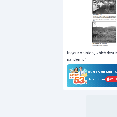
In your opinion, which destin
pandemic?
Ikuti Tryout SNBT 
Habis dalam
01
:
1