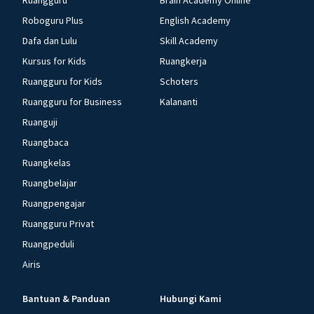
Ruangguru
Brain Academy Online
Roboguru Plus
English Academy
Dafa dan Lulu
Skill Academy
Kursus for Kids
Ruangkerja
Ruangguru for Kids
Schoters
Ruangguru for Business
Kalananti
Ruanguji
Ruangbaca
Ruangkelas
Ruangbelajar
Ruangpengajar
Ruangguru Privat
Ruangpeduli
Airis
Bantuan & Panduan
Hubungi Kami