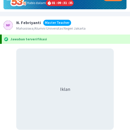
Habis dalam
01
:
09
:
31
:
34
N. Febriyanti
Master Teacher
Mahasiswa/Alumni Universitas Negeri Jakarta
Jawaban terverifikasi
Iklan