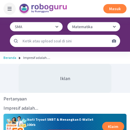
Masuk
Beranda
Impresif adalah....
Iklan
Pertanyaan
Impresif adalah....
Ikuti Tryout SNBT & Menangkan E-Wallet
100rb
Klaim