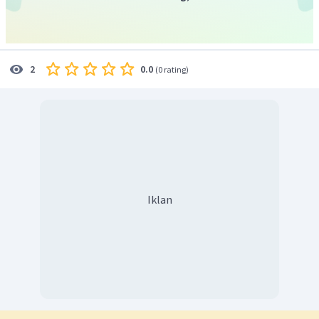
0.0
2
(
0 rating
)
Iklan