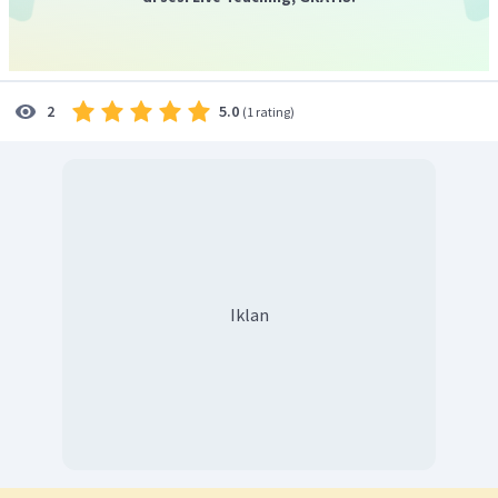
5.0
2
(
1 rating
)
Maka, maka besar
h
adalah 15 m.
Jadi, jawaban yang tepat adalah A.
Iklan