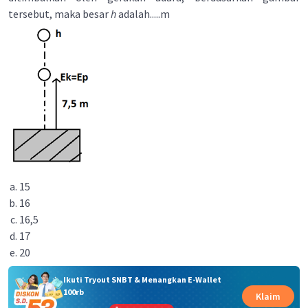
tersebut, maka besar
h
adalah.....m
15
16
16,5
17
20
Ikuti Tryout SNBT & Menangkan E-Wallet
100rb
Klaim