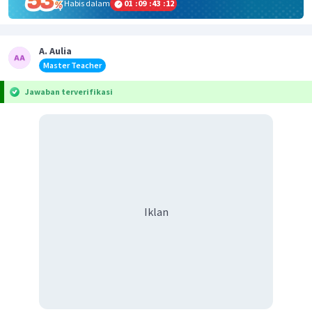
Habis dalam
01
:
09
:
43
:
12
A. Aulia
Master Teacher
Jawaban terverifikasi
Iklan