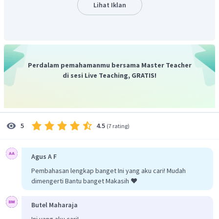
peninggalan masa lampau.
Lihat Iklan
Geologi ilmu tentang komposisi, struktur dan sejarah
bumi
Historiografi yaitu penulisan sejarah.
Dengan demikian, maka jawaban yang tepat adalah C.
Perdalam pemahamanmu bersama Master Teacher
di sesi Live Teaching, GRATIS!
4.5
5
(
7 rating
)
Agus A F
Pembahasan lengkap banget Ini yang aku cari! Mudah
dimengerti Bantu banget Makasih ❤️
Butel Maharaja
Ini yang aku cari!