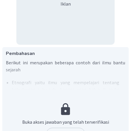
Iklan
Pembahasan
Berikut ini merupakan beberapa contoh dari ilmu bantu
sejarah
Etnografi yaitu ilmu yang mempelajari tentang
kebudayaan suku-suku bangsa yang hidup di muka
bumi.
Antropologi yaitu ilmu tentang organisme manusia
dan tentang manusia sebagai objek sejarah alam.
Arkeologi yaitu ilmu yang mempelajari kehidupan dan
Buka akses jawaban yang telah terverifikasi
kebudayaan masa lalu berdasarkan benda kuno