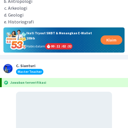
Antropologi
Arkeologi
Geologi
Historiografi
Ikuti Tryout SNBT & Menangkan E-Wallet
100rb
Klaim
Habis dalam
00
:
11
:
02
:
31
C. Sianturi
Master Teacher
Jawaban terverifikasi