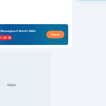
& Menangkan E-Wallet 100rb
Klaim
7
:
39
:
20
Iklan