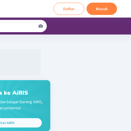
Daftar
Masuk
a ke AiRIS
dan belajar bareng AiRIS,
n pintarmu!
hat AiRIS