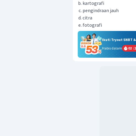
kartografi
pengindraan jauh
citra
fotografi
Ikuti Tryout SNBT 
Habis dalam
02
:
1