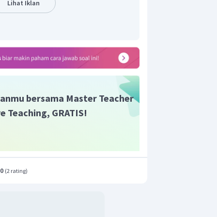
Lihat Iklan
anmu bersama Master Teacher
ive Teaching, GRATIS!
.0
(
2 rating
)