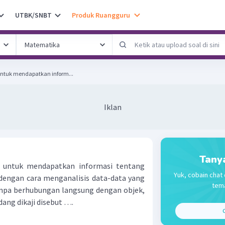
UTBK/SNBT
Produk Ruangguru
 untuk mendapatkan inform...
Iklan
Tany
i untuk mendapatkan informasi tentang
Yuk, cobain chat 
a dengan cara menganalisis data-data yang
tema
tanpa berhubungan langsung dengan objek,
dang dikaji disebut ….
C