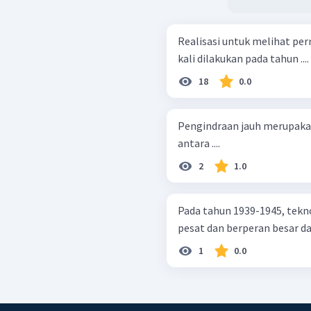
Realisasi untuk melihat per
kali dilakukan pada tahun ....
18
0.0
Pengindraan jauh merupakan
antara ....
2
1.0
Pada tahun 1939-1945, tek
pesat dan berperan besar d
1
0.0