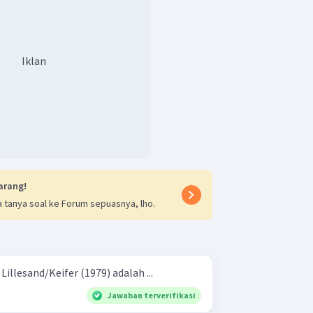
Iklan
arang!
 tanya soal ke Forum sepuasnya, lho.
llesand/Keifer (1979) adalah ...
Jawaban terverifikasi