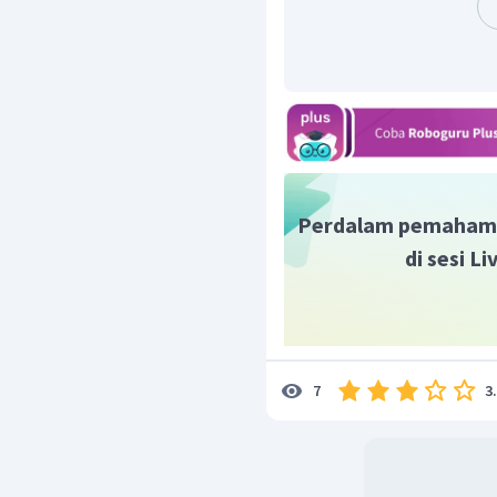
Perdalam pemaham
di sesi L
3
7