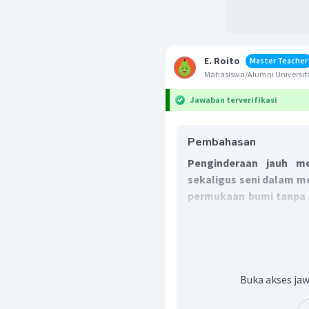
E. Roito
Master Teacher
Mahasiswa/Alumni Universita
Jawaban terverifikasi
Pembahasan
Penginderaan jauh m
sekaligus seni dalam m
permukaan bumi tanpa 
tersebut.
Oleh sebab itu, jawaban
Buka akses jaw