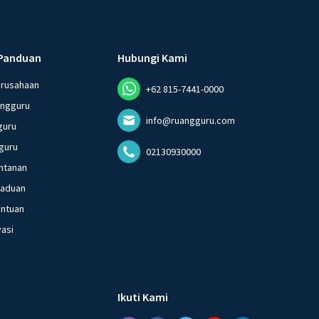
Panduan
Hubungi Kami
erusahaan
+62 815-7441-0000
angguru
info@ruangguru.com
guru
guru
02130930000
ntanan
gaduan
entuan
vasi
Ikuti Kami