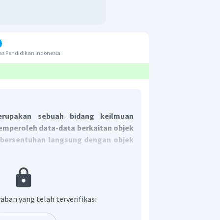
s Pendidikan Indonesia
erupakan sebuah bidang keilmuan
emperoleh data-data berkaitan objek
bersentuhan langsung dengan objek
 yang tepat adalah C.
aban yang telah terverifikasi