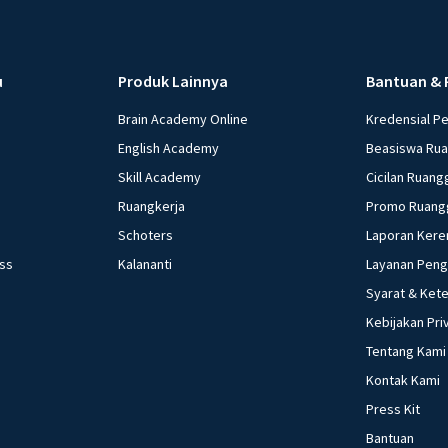
u
Produk Lainnya
Bantuan & 
Brain Academy Online
Kredensial P
English Academy
Beasiswa Ru
Skill Academy
Cicilan Ruang
Ruangkerja
Promo Ruang
Schoters
Laporan Kere
ess
Kalananti
Layanan Pen
Syarat & Ket
Kebijakan Pri
Tentang Kami
Kontak Kami
Press Kit
Bantuan