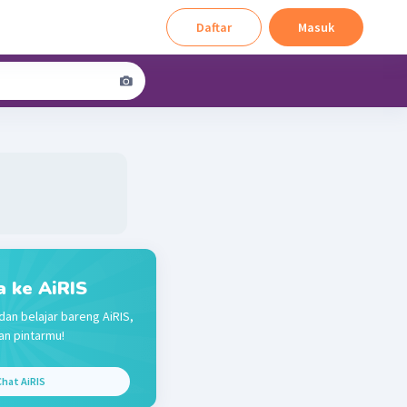
Daftar
Masuk
a ke AiRIS
dan belajar bareng AiRIS,
n pintarmu!
hat AiRIS