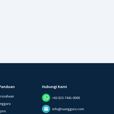
Panduan
Hubungi Kami
erusahaan
+62 815-7441-0000
angguru
info@ruangguru.com
guru