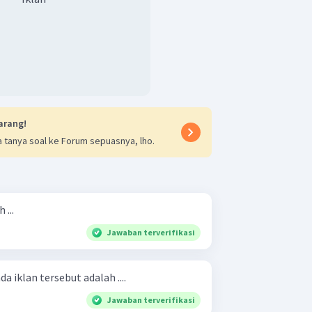
arang!
 tanya soal ke Forum sepuasnya, lho.
 ...
Jawaban terverifikasi
da iklan tersebut adalah ....
Jawaban terverifikasi