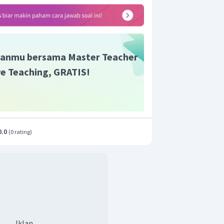
uk ke dalam iklan, tepatnya iklan
ar tersebut menyajikan suatu produk
duk susu.
 disimpulkan bahwa gambar tersebut
i iklan.
anmu bersama Master Teacher
ive Teaching, GRATIS!
0.0
(
0 rating
)
Iklan