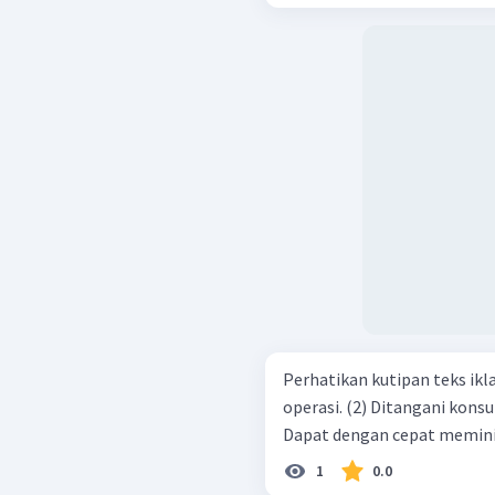
Perhatikan kutipan teks iklan berikut! Klinik Her
operasi. (2) Ditangani konsultan ahli yang sangat berpengalaman (3)
1
0.0