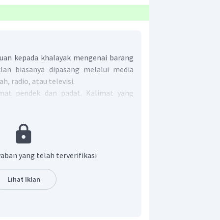
uan kepada khalayak mengenai barang
Iklan biasanya dipasang melalui media
h, radio, atau televisi.
at pendek dan padat. Kalimat yang
apat berupa slogan sehingga masyarakat
tersebut. Namun, slogan tidak selalu
logan ditulis untuk memengaruhi atau
akat agar melakukan hal yang
aban yang telah terverifikasi
 yang dipasang dalam bentuk plakat
tidak semua poster dapat disebut iklan.
Lihat Iklan
dapat dipublikasikan di berbagai media,
dalam bentuk plakat. lnformasi dalam
 tersurat.