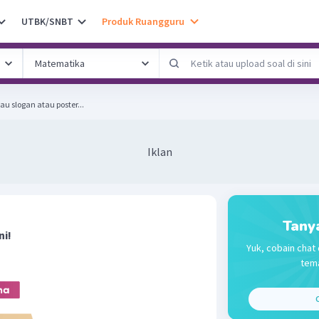
UTBK/SNBT
Produk Ruangguru
tau slogan atau poster...
Iklan
Tany
ni!
Yuk, cobain chat 
tema
C