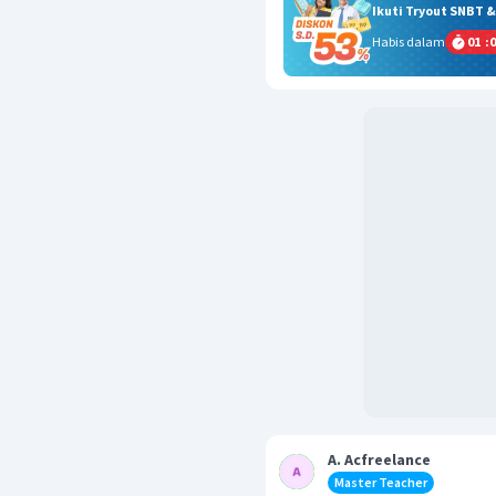
Ikuti Tryout SNBT 
Habis dalam
01
:
0
A. Acfreelance
Master Teacher