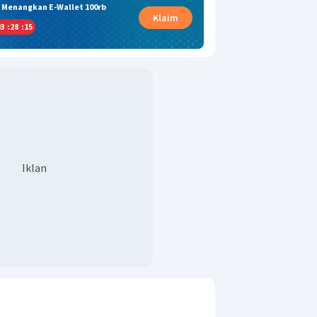
& Menangkan E-Wallet 100rb
Klaim
3
:
28
:
15
Iklan