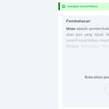
Jawaban terverifikasi
Pembahasan
Iklan
adalah pemberitah
atau jasa yang dijual. 
seperti surat kabar, majala
Slogan
merupakan kalim
digunakan dalam iklan d
mudah mengingat iklan 
ditulis dalam iklan. S
memotivasi masyar
diinformasikan.
Buka akses jaw
Poster
merupakan iklan
berukuran besar. Namun, 
Hal ini disebabkan iklan 
sedangkan poster hanya 
poster disampaikan secara