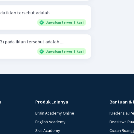
da iklan tersebut adalah..
Jawaban terverifikasi
 pada iklan tersebut adalah ....
Jawaban terverifikasi
u
Produk Lainnya
Bantuan & 
Brain Academy Online
Kredensial P
English Academy
Beasiswa Ru
Skill Academy
Cicilan Ruang