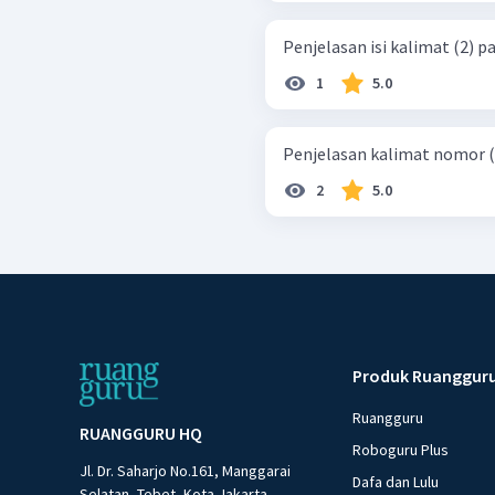
Penjelasan isi kalimat (2) pa
1
5.0
Penjelasan kalimat nomor (3)
2
5.0
Produk Ruanggur
Ruangguru
RUANGGURU HQ
Roboguru Plus
Jl. Dr. Saharjo No.161, Manggarai
Dafa dan Lulu
Selatan, Tebet, Kota Jakarta