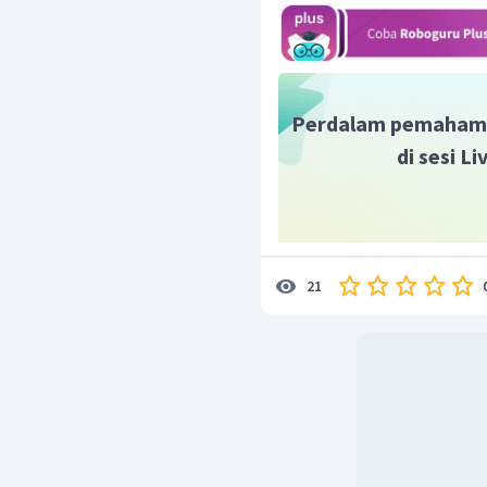
Gambar di atas termas
niaga,
karena pada gamb
yang diiklankan yaitu pro
Dengan demikian, dapat
diidentifikasikan sebaga
Perdalam pemaham
di sesi L
21