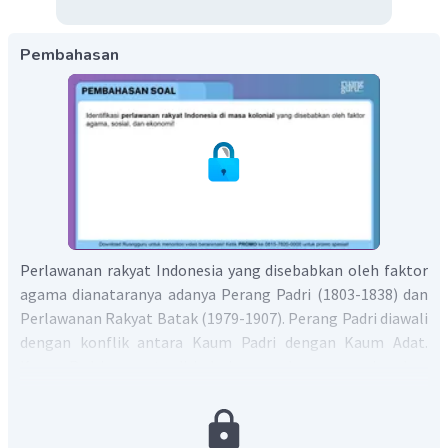
Pembahasan
Perlawanan rakyat Indonesia yang disebabkan oleh faktor
agama dianataranya adanya Perang Padri (1803-1838) dan
Perlawanan Rakyat Batak (1979-1907). Perang Padri diawali
dengan konflik antara Kaum Padri dengan Kaum Adat.
Kaum Padri yang terdiri dari para ulama mengingnkan
adanya pembaruan agama Islam di Minangkabau. Mereka
ingin mengubah kebiasaan rakyat seperti mabuk-mabukan,
berjudi, bahkan ingin menghapus sistem garis keturunan