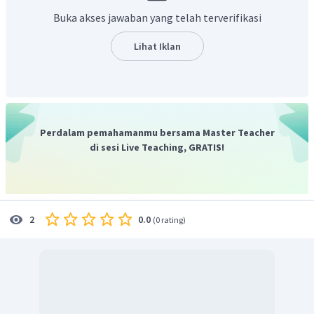
berdasarkan ibu (matrilineal). Kaum Adat yang tidak
Buka akses jawaban yang telah terverifikasi
menerima adanya pembaruan tersebut berseteru dengan
Kaum Padri. Kondisi tersebut lalu dimanfaatkan Belanda
Lihat Iklan
untuk bekerja sama dengan Kaum Adat guna melawan
Kaum Padri. Perlawanan rakyat Batak di latarbelakangi
oleh bangsa Belanda yang berusaha menguasai seluruh
tanah Batak dan disertai dengan penyebaran agama
Kristen.
Perdalam pemahamanmu bersama Master Teacher
Perlawanan rakyat Indonesia yang disebabkan faktor sosial
di sesi Live Teaching, GRATIS!
adalah Pemberontakan Petani Banten pada tahun 1888.
Pemberontakan ini dilatarbelakangi oleh kondisi rakyat
Banten yang menderita akibat kebijakan kolonial, dan
adanya ramalan sosok ratu adil yang hendak mengubah
0.0
2
(
0 rating
)
nasib mereka. Rakyat Banten dipimpin oleh para haji
menyerang para pejabat Belanda dan pejabat lokal yang
dianggap telah merugikan mereka.
Perlawanan rakyat Indonesia yang disebabkan faktor
ekonomi diantaranya adalah Perang Patimura (1817).
Penyebab dari perang ini adalah Belanda berusaha