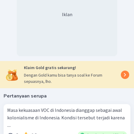
menguasai Maluku dengan monopoli perdagangan serta
diberlakukan kembali sistem penyerahan wajib dan kerja
Iklan
wajib. Rakyat Maluku yang dipimpin Thomas Matulessy
(Pattimura) menolaknya dan melakukan perlawanan
terhadap Belanda. Pertempuran sengit terjadi di benteng
Duurstede, Saparua.
Dengan demikian Perlawanan rakyat Indonesia yang
disebabkan oleh faktor agama, sosial, dan ekonomi
Klaim Gold gratis sekarang!
diantaranya Perang Padri dan Perlawanan Rakyat Batak,
Dengan Gold kamu bisa tanya soal ke Forum
Pemberontakan Petani Banten, dan Perang Patimura.
sepuasnya, lho.
Pertanyaan serupa
Masa kekuasaan VOC di Indonesia dianggap sebagai awal
kolonialisme di Indonesia. Kondisi tersebut terjadi karena
....