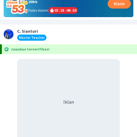
100rb
Klaim
Habis dalam
02
:
15
:
46
:
52
C. Sianturi
Master Teacher
Jawaban terverifikasi
Iklan