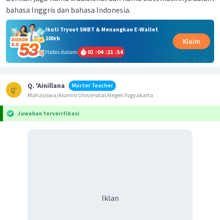
bahasa Inggris dan bahasa Indonesia.
Ikuti Tryout SNBT & Menangkan E-Wallet
100rb
Klaim
Habis dalam
01
:
04
:
21
:
54
Q. 'Ainillana
Master Teacher
Q'
Mahasiswa/Alumni Universitas Negeri Yogyakarta
Jawaban terverifikasi
Iklan