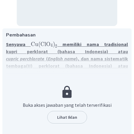
Pembahasan
Cu
(
ClO
)
Senyawa
memiliki nama tradisional
4
2
kupri perklorat (bahasa Indonesia) atau
cupric perchlorate
(
English name
), dan nama sistematik
tembaga(II) perklorat (bahasa Indonesia) atau
copper(II) perchlorate
(
English name
).
Senyawa ionik tersusun atas kation dan anion. Kation
adalah ion bermuatan positif, umumnya berupa unsur
+
H
logam, dan ion hidrogen
. Sementara anion adalah ion
bermuatan negatif, umumnya berupa unsur non logam.
Buka akses jawaban yang telah terverifikasi
Cu
(
ClO
)
Senyawa
terdiri atas kation logam transisi
4
2
−
ClO
(tembaga, Cu) dan anion poliatomik
(perklorat).
Lihat Iklan
4
Unsur Cu adalah unsur yang dapat memiliki biloks lebih dari
satu, sehingga perlu diketahui biloks Cu dalam senyawa