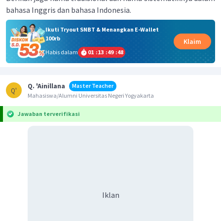
bahasa Inggris dan bahasa Indonesia.
Ikuti Tryout SNBT & Menangkan E-Wallet
100rb
Klaim
Habis dalam
01
:
13
:
49
:
48
Q. 'Ainillana
Master Teacher
Q'
Mahasiswa/Alumni Universitas Negeri Yogyakarta
Jawaban terverifikasi
Iklan