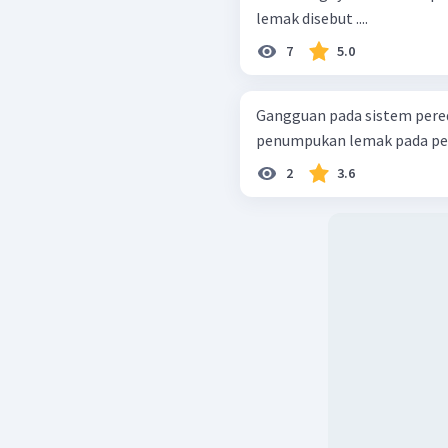
lemak disebut ....
7
5.0
Gangguan pada sistem pered
penumpukan lemak pada pembu
2
3.6