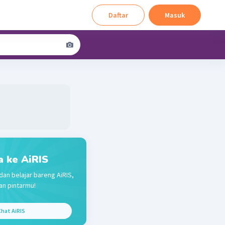
Daftar
Masuk
a ke AiRIS
dan belajar bareng AiRIS,
n pintarmu!
hat AiRIS