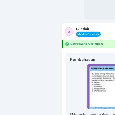
L. Indah
Master Teacher
Jawaban terverifikasi
Pembahasan
Sklerosis merupakan 