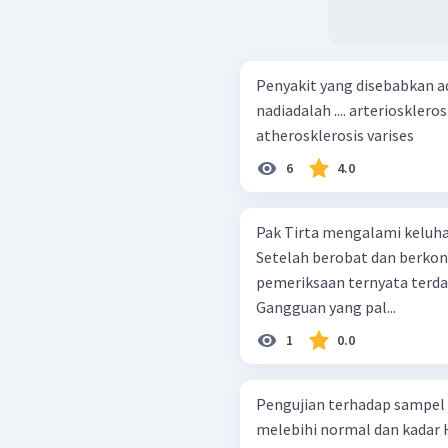
Penyakit yang disebabkan
nadiadalah .... arteriosklerosis penyakit jantung koroner
atherosklerosis varises
6
4.0
Pak Tirta mengalami keluha
Setelah berobat dan berkon
pemeriksaan ternyata terd
Gangguan yang pal...
1
0.0
Pengujian terhadap sampel 
melebihi normal dan kadar 