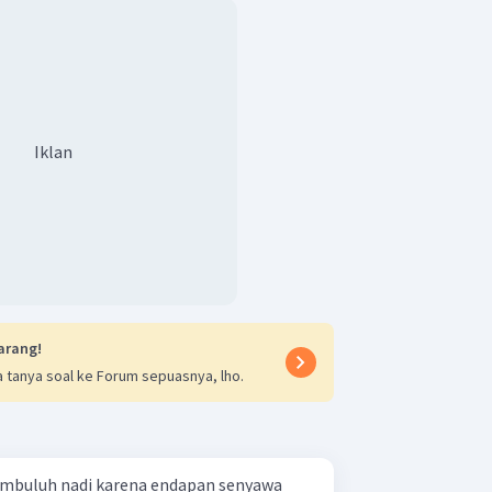
Iklan
arang!
 tanya soal ke Forum sepuasnya, lho.
embuluh nadi karena endapan senyawa