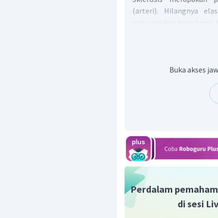
(arteri). Hilangnya ela
penumpukan kolesterol. K
Dengan demikian, piliha
Buka akses jaw
Perdalam pemaham
di sesi L