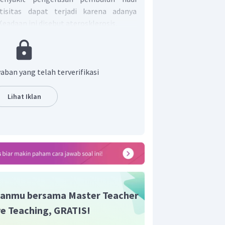
stisitas dapat terjadi karena adanya
eadaan ini disebut aterosklerosis.
n jawaban yang tepat adalah D.
aban yang telah terverifikasi
Lihat Iklan
anmu bersama Master Teacher
ive Teaching, GRATIS!