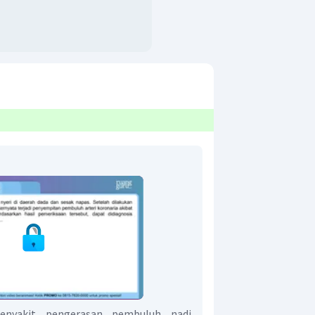
penyakit pengerasan pembuluh nadi