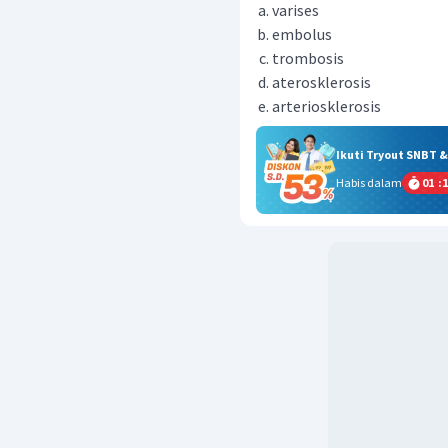
varises
embolus
trombosis
aterosklerosis
arteriosklerosis
Ikuti Tryout SNBT 
Habis dalam
01
:
1