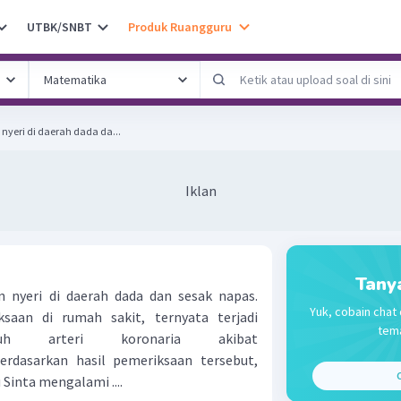
UTBK/SNBT
Produk Ruangguru
 nyeri di daerah dada da...
Iklan
Tany
n nyeri di daerah dada dan sesak napas.
Yuk, cobain chat 
ksaan di rumah sakit, ternyata terjadi
tema
luh arteri koronaria akibat
erdasarkan hasil pemeriksaan tersebut,
C
Sinta mengalami ....