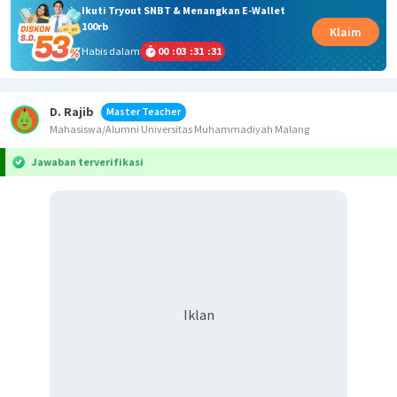
Ikuti Tryout SNBT & Menangkan E-Wallet
100rb
Klaim
Habis dalam
00
:
03
:
31
:
30
D. Rajib
Master Teacher
Mahasiswa/Alumni Universitas Muhammadiyah Malang
Jawaban terverifikasi
Iklan