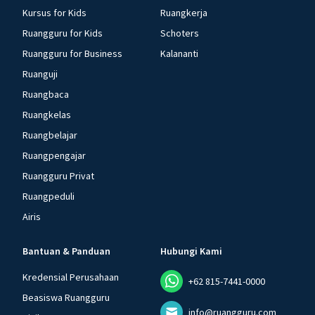
Kursus for Kids
Ruangkerja
Ruangguru for Kids
Schoters
Ruangguru for Business
Kalananti
Ruanguji
Ruangbaca
Ruangkelas
Ruangbelajar
Ruangpengajar
Ruangguru Privat
Ruangpeduli
Airis
Bantuan & Panduan
Hubungi Kami
Kredensial Perusahaan
+62 815-7441-0000
Beasiswa Ruangguru
info@ruangguru.com