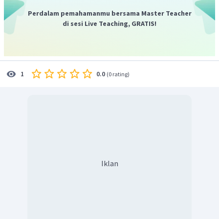
=
500.000
Perdalam pemahamanmu bersama Master Teacher
Dengan demikian, besar bunga setelah ibu meminjam 10 bulan
di sesi Live Teaching, GRATIS!
Rp500.000,00
adalah
0.0
1
(
0 rating
)
Iklan