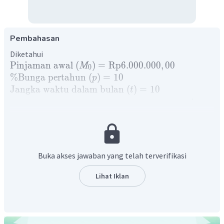
Pembahasan
Diketahui
Pinjaman
awal
(
)
=
Rp
6.000.000
,
00
M
0
%
Bunga
pertahun
(
)
=
10
p
Jangka
waktu
dalam
bulan
(
)
=
10
t
Kita dapat mencari besar bunga dalam jangka waktu
t
bulan dengan rumus berikut
p
t
=
×
×
B
M
0
100
12
Sehingga didapatkan
Buka akses jawaban yang telah terverifikasi
Lihat Iklan
p
t
=
×
×
B
M
0
100
12
10
10
=
6.000.000
×
×
100
12