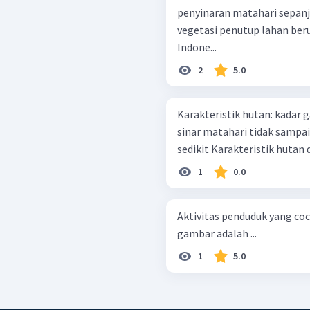
penyinaran matahari sepanj
vegetasi penutup lahan ber
Indone...
2
5.0
Karakteristik hutan: kadar garam tinggi daerah padang rumput luas
sinar matahari tidak sampai ke tanah ditemui di d
sedikit Karakteristik hut
1
0.0
Aktivitas penduduk yang co
gambar adalah ...
1
5.0