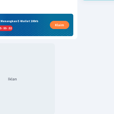
& Menangkan E-Wallet 100rb
Klaim
5
:
55
:
31
Iklan