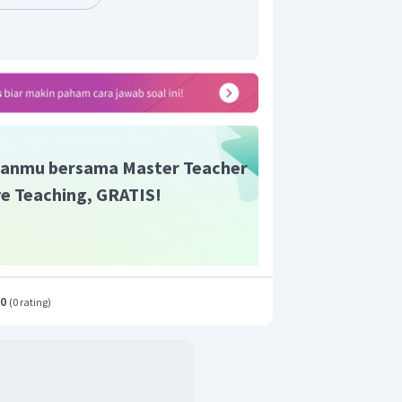
anmu bersama Master Teacher
ive Teaching, GRATIS!
.0
(
0 rating
)