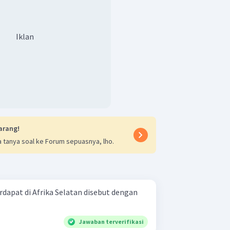
Iklan
arang!
 tanya soal ke Forum sepuasnya, lho.
dapat di Afrika Selatan disebut dengan
Jawaban terverifikasi