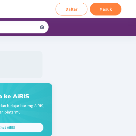
Daftar
Masuk
a ke AiRIS
dan belajar bareng AiRIS,
n pintarmu!
hat AiRIS