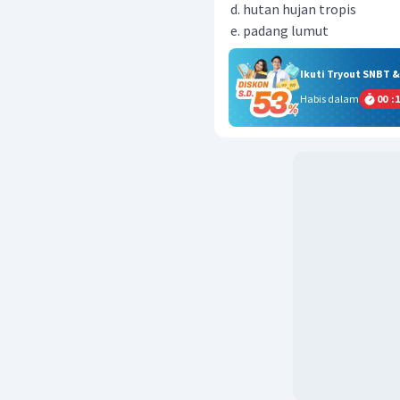
hutan hujan tropis
padang lumut
Ikuti Tryout SNBT 
Habis dalam
00
:
1