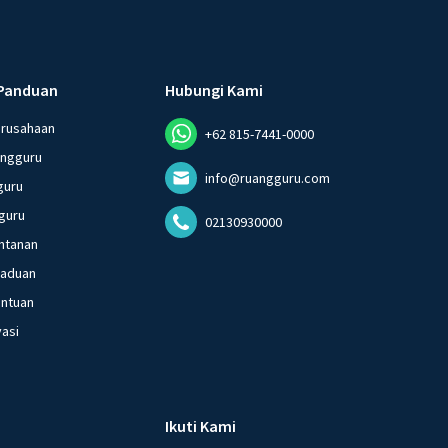
Panduan
Hubungi Kami
erusahaan
+62 815-7441-0000
angguru
info@ruangguru.com
guru
guru
02130930000
ntanan
gaduan
entuan
vasi
Ikuti Kami