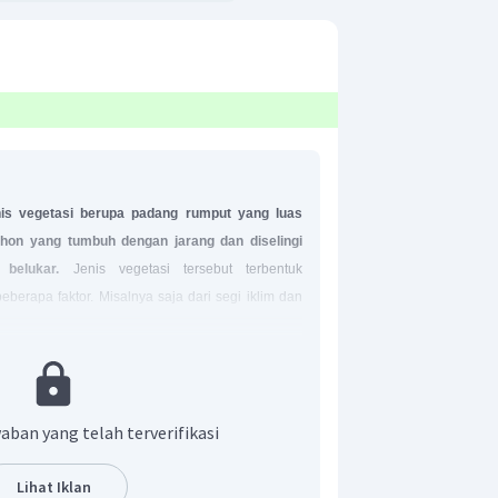
is vegetasi berupa padang rumput yang luas
pohon yang tumbuh dengan jarang dan diselingi
belukar.
Jenis vegetasi tersebut terbentuk
berapa faktor. Misalnya saja dari segi iklim dan
musim kemaraunya lebih panjang dibandingkan
t adalah B.
aban yang telah terverifikasi
Lihat Iklan