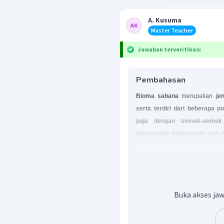
A. Kusuma
Master Teacher
Jawaban terverifikasi
Pembahasan
Bioma sabana
merupakan
jen
serta terdiri dari beberapa 
juga dengan semak-semak 
dikarenakan dipengaruhi oleh be
cuaca,
di bioma sabana ini 
dengan musim penghujannya.
Jadi, jawaban yang tepa
Buka akses jaw