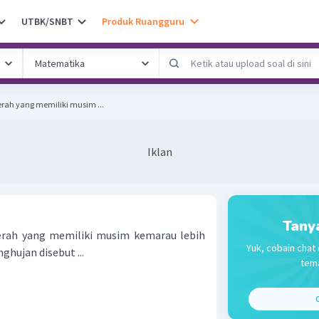
UTBK/SNBT
Produk Ruangguru
erah yang memiliki musim ...
Iklan
Tany
erah yang memiliki musim kemarau lebih
Yuk, cobain chat 
hujan disebut ...
tema
C