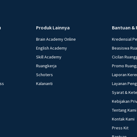
u
Produk Lainnya
Bantuan & 
Brain Academy Online
Kredensial P
English Academy
Beasiswa Ru
Skill Academy
Cicilan Ruang
Ruangkerja
Promo Ruang
Schoters
Laporan Kere
ess
Kalananti
Layanan Pen
Syarat & Ket
Kebijakan Pri
Tentang Kami
Kontak Kami
Press Kit
Bantuan