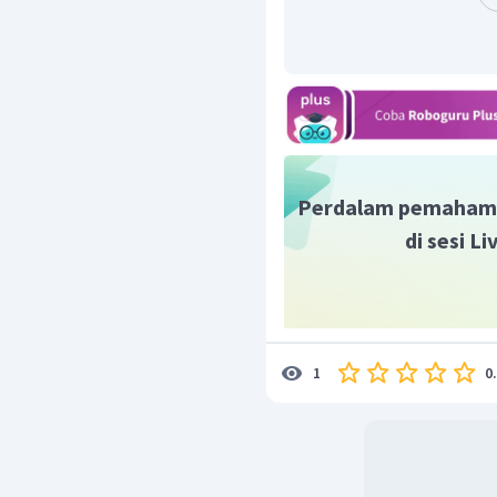
Perdalam pemaham
di sesi L
0
1