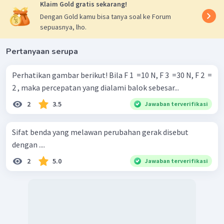
Klaim Gold gratis sekarang!
Dengan Gold kamu bisa tanya soal ke Forum
sepuasnya, lho.
Pertanyaan serupa
Perhatikan gambar berikut! Bila F 1 ​ =10 N, F 3 ​ =30 N, F 2 ​ =
2 , maka percepatan yang dialami balok sebesar...
2
3.5
Jawaban terverifikasi
Sifat benda yang melawan perubahan gerak disebut
dengan ....
2
5.0
Jawaban terverifikasi