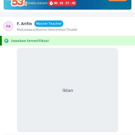
Habis dalam
00
:
01
:
57
:
41
F. Arifin
Master Teacher
Mahasiswa/Alumni Universitas Trisakti
Jawaban terverifikasi
Iklan