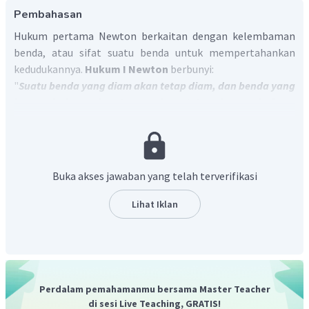
Pembahasan
Hukum pertama Newton berkaitan dengan kelembaman
benda, atau sifat suatu benda untuk mempertahankan
kedudukannya.
Hukum I Newton
berbunyi:
"
Suatu benda yang diam akan tetap diam, dan benda yang
bergerak lurus beraturan akan tetap bergerak lurus
beraturan jika resultan gaya yang bekerja pada benda
tersebut sama dengan nol
.
"
Buka akses jawaban yang telah terverifikasi
Lihat Iklan
Perdalam pemahamanmu bersama Master Teacher
di sesi Live Teaching, GRATIS!