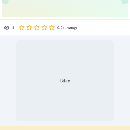
0.0
1
(
0 rating
)
Iklan