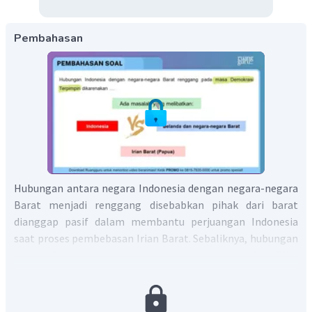
Pembahasan
Hubungan antara negara Indonesia dengan negara-negara
Barat menjadi renggang disebabkan pihak dari barat
dianggap pasif dalam membantu perjuangan Indonesia
saat proses pembebasan Irian Barat. Sebaliknya, hubungan
antara Negara Indonesia dan negara-negara dari Blok
Timur malah menjadi erat. Alasannya, Uni Soviet dan China
malah bersedia memberi bantuan dalam bentuk kredit
untuk membeli peralatan militer. Hal ini menyebabkan