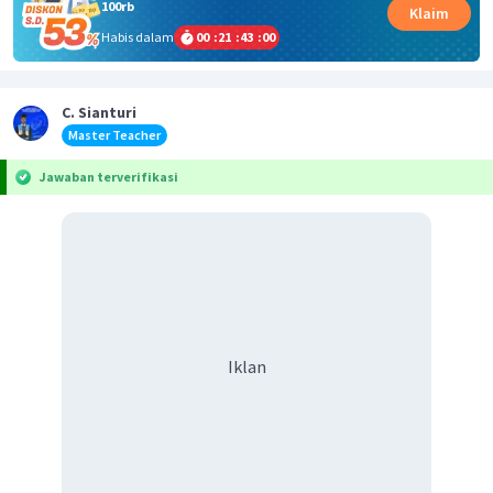
100rb
Klaim
Habis dalam
00
:
21
:
43
:
00
C. Sianturi
Master Teacher
Jawaban terverifikasi
Iklan