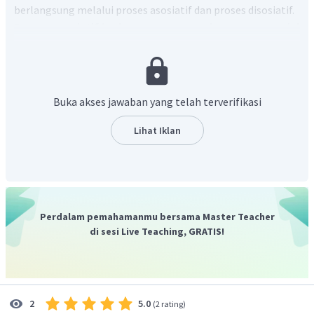
berlangsung melalui proses asosiatif dan proses disosiatif.
Proses asosiatif berlangsung merupakan proses sosial
yang mengarah pada persatuan atau integrasi sosial.
Sedangkan proses disosiatif merupakan proses oposisi atau
cara melawan seseorang maupun kelompok orang untuk
mencapai tujuan tertentu.
Buka akses jawaban yang telah terverifikasi
Proses sosial yang bersifat asosiatif di antaranya:
Lihat Iklan
Kerjasama
. Suatu usaha bersama antar individu atau
antar kelompok karena adanya kepentingan untuk
mencapai tujuan bersama
Akomodasi
. Proses yang mengacu pada usaha atau
cara menyelesaikan pertentangan tanpa
Perdalam pemahamanmu bersama Master Teacher
menghancurkan lawan dan bertujuan mencapai
di sesi Live Teaching, GRATIS!
persatuan.
Asimilasi
. Proses percampuran antara dua
kebudayaan menjadi satu dan menghasilkan budaya
baru dengan menghilangkan unsur asli dari budaya
5.0
2
(
2 rating
)
yang melebur.