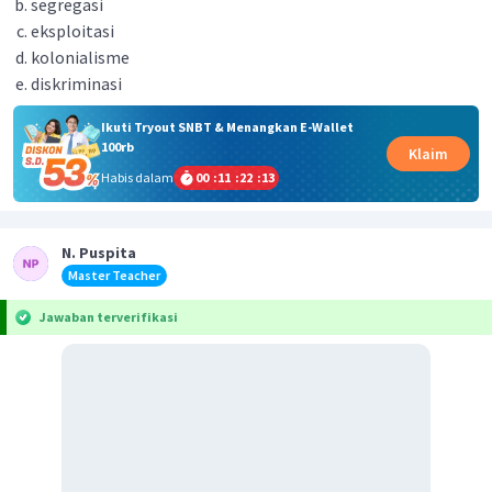
segregasi
eksploitasi
kolonialisme
diskriminasi
Ikuti Tryout SNBT & Menangkan E-Wallet
100rb
Klaim
Habis dalam
00
:
11
:
22
:
13
N. Puspita
Master Teacher
Jawaban terverifikasi