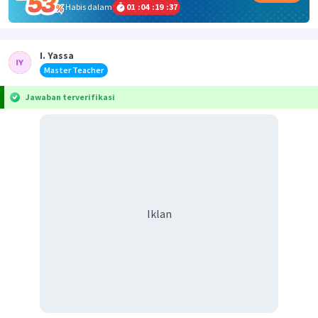
Habis dalam
01
:
04
:
19
:
37
I. Yassa
Master Teacher
Jawaban terverifikasi
Iklan