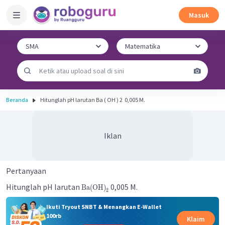
Masuk
Beranda
Hitunglah pH larutan Ba ( OH ) 2 ​ 0,005 M.
Iklan
Pertanyaan
Hitunglah pH larutan
0,005 M.
Ba
(
OH
)
2
Ikuti Tryout SNBT & Menangkan E-Wallet
100rb
Klaim