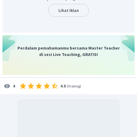
Lihat Iklan
Maka, pH larutan tersebut adalah 12.
Perdalam pemahamanmu bersama Master Teacher
di sesi Live Teaching, GRATIS!
4.8
4
(
9 rating
)