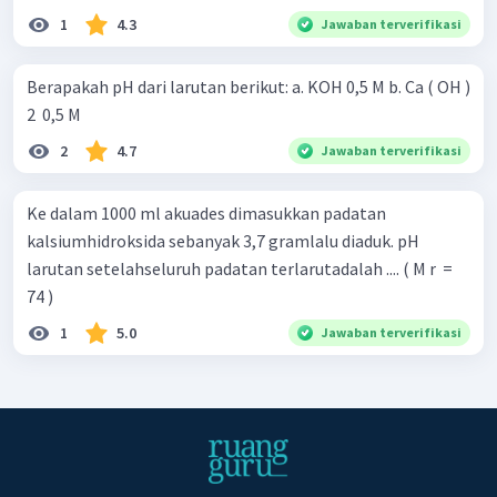
1
4.3
Jawaban terverifikasi
Berapakah pH dari larutan berikut: a. KOH 0,5 M b. Ca ( OH )
2 ​ 0,5 M
2
4.7
Jawaban terverifikasi
Ke dalam 1000 ml akuades dimasukkan padatan
kalsiumhidroksida sebanyak 3,7 gramlalu diaduk. pH
larutan setelahseluruh padatan terlarutadalah .... ( M r ​ =
74 )
1
5.0
Jawaban terverifikasi