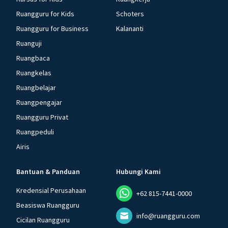
Ruangguru for Kids
Schoters
Ruangguru for Business
Kalananti
Ruanguji
Ruangbaca
Ruangkelas
Ruangbelajar
Ruangpengajar
Ruangguru Privat
Ruangpeduli
Airis
Bantuan & Panduan
Hubungi Kami
Kredensial Perusahaan
+62 815-7441-0000
Beasiswa Ruangguru
info@ruangguru.com
Cicilan Ruangguru