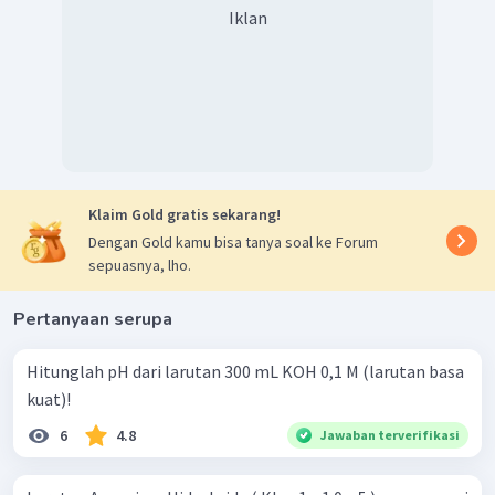
Iklan
Klaim Gold gratis sekarang!
Dengan Gold kamu bisa tanya soal ke Forum
sepuasnya, lho.
Pertanyaan serupa
Hitunglah pH dari larutan 300 mL KOH 0,1 M (larutan basa
kuat)!
6
4.8
Jawaban terverifikasi