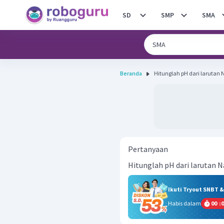
SD
SMP
SMA
Beranda
Hitunglah pH dari larutan 
Pertanyaan
Hitunglah pH dari larutan N
Ikuti Tryout SNBT 
Habis dalam
00
:
0