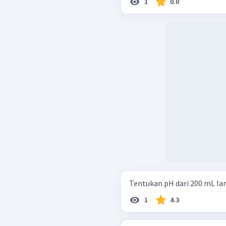
1
0.0
Tentukan pH dari 200 mL la
1
4.3