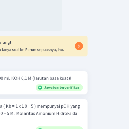
arang!
 tanya soal ke Forum sepuasnya, lho.
00 mL KOH 0,1 M (larutan basa kuat)!
Jawaban terverifikasi
 ( Kb = 1 x 1 0 − 5 ) mempunyai pOH yang
0 − 5 M . Molaritas Amonium Hidroksida