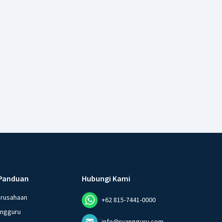
Panduan
Hubungi Kami
erusahaan
+62 815-7441-0000
angguru
info@ruangguru.com