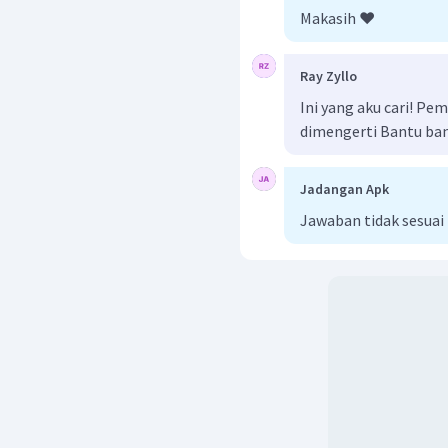
Makasih ❤️
Ray Zyllo
Ini yang aku cari! P
dimengerti Bantu ba
Jadangan Apk
Jawaban tidak sesua