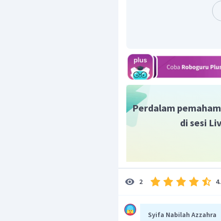
Dengan demikian maka p
Perdalam pemaham
di sesi L
4
2
Syifa Nabilah Azzahra