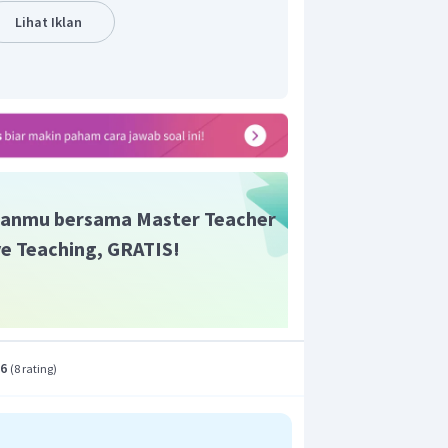
Lihat Iklan
H NaOH 0,1M adalah 13.
anmu bersama Master Teacher
ive Teaching, GRATIS!
.6
(
8 rating
)