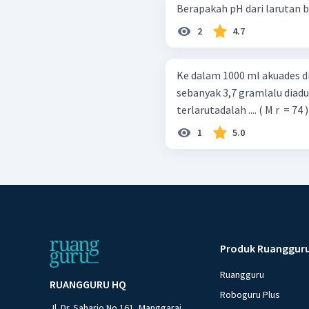
2
4.7
Ke dalam 1000 ml akuades 
sebanyak 3,7 gramlalu diadu
terlarutadalah .... ( M r ​ = 74 )
1
5.0
Produk Ruanggur
Ruangguru
RUANGGURU HQ
Roboguru Plus
Jl. Dr. Saharjo No.161, Manggarai