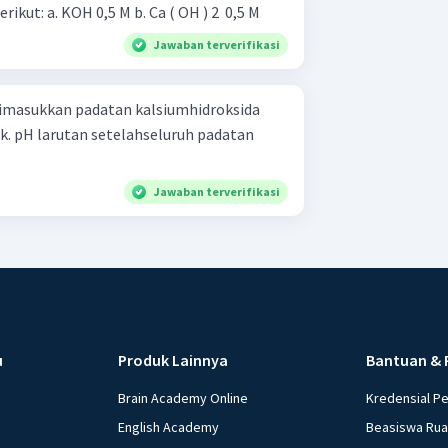
Berapakah pH dari larutan berikut: a. KOH 0,5 M b. Ca ( OH ) 2 ​ 0,5 M
Jawaban terverifikasi
dimasukkan padatan kalsiumhidroksida
k. pH larutan setelahseluruh padatan
Jawaban terverifikasi
u
Produk Lainnya
Bantuan & 
Brain Academy Online
Kredensial P
English Academy
Beasiswa Ru