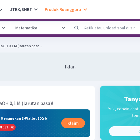
UTBK/SNBT
Produk Ruangguru
NaOH 0,1 M (larutan basa...
Iklan
Tany
aOH 0,1 M (larutan basa)!
Yuk, cobain chat 
tema
& Menangkan E-Wallet 100rb
Klaim
8
:
57
:
44
C