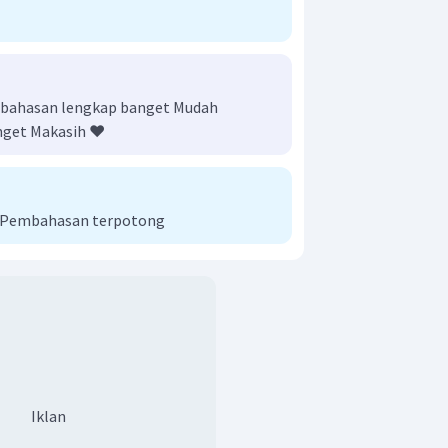
embahasan lengkap banget Mudah
nget Makasih ❤️
i Pembahasan terpotong
Iklan