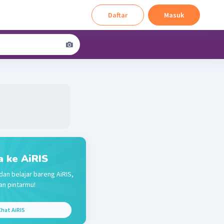
Daftar
Masuk
a ke AiRIS
dan belajar bareng AiRIS,
n pintarmu!
hat AiRIS