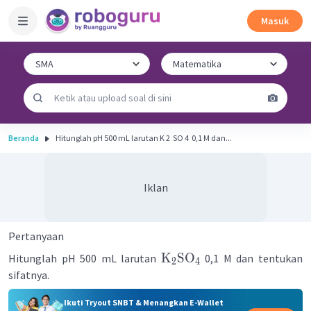
Masuk
Beranda
Hitunglah pH 500 mL larutan K 2 ​ SO 4 ​ 0,1 M dan...
Iklan
Pertanyaan
K
SO
Hitunglah pH 500 mL larutan
0,1 M dan tentukan
2
4
sifatnya.
Ikuti Tryout SNBT & Menangkan E-Wallet