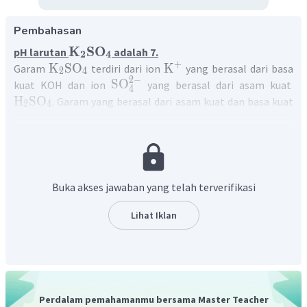
Pembahasan
K
SO
pH larutan
adalah 7.
2
4
+
K
SO
K
Garam
terdiri dari ion
yang berasal dari basa
2
4
2
−
SO
kuat KOH dan ion
yang berasal dari asam kuat
4
H
SO
. Garam yang berasal dari asam kuat dan basa kuat
2
4
tidak mengalami hidrolisis dan bersifat netral atau
K
SO
memiliki pH = 7. Sehingga larutan
memiliki
pH = 7
.
2
4
Buka akses jawaban yang telah terverifikasi
Lihat Iklan
Perdalam pemahamanmu bersama Master Teacher