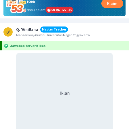
100rb
Klaim
Habis dalam
00
:
07
:
22
:
50
Q. 'Ainillana
Master Teacher
Q'
Mahasiswa/Alumni Universitas Negeri Yogyakarta
Jawaban terverifikasi
Iklan