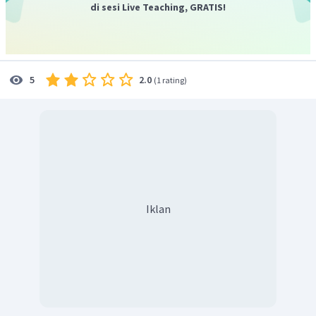
di sesi Live Teaching, GRATIS!
2.0
5
(
1 rating
)
Iklan