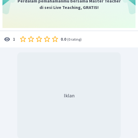
Perdalam pemahamanmu bersama Master Teacher
di sesi Live Teaching, GRATIS!
0.0
1
(
0 rating
)
Iklan