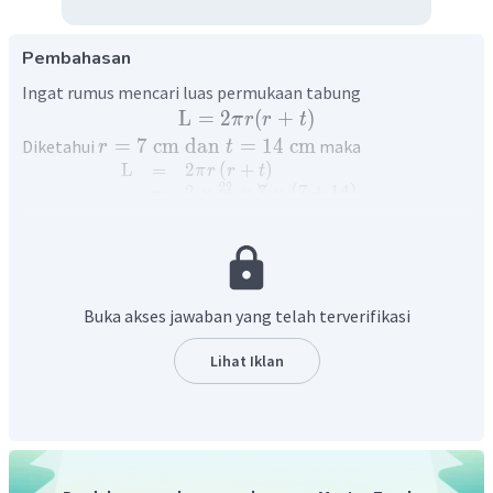
Pembahasan
Ingat rumus mencari luas permukaan tabung
L
=
2
(
+
)
π
r
r
t
=
7
cm
dan
=
14
cm
Diketahui
maka
r
t
L
=
2
(
+
)
π
r
r
t
22
=
2
×
×
7
×
(
7
+
14
)
7
=
44
×
21
2
=
924
cm
Dengan demikian, luas permukaan tabung adalah
.
Buka akses jawaban yang telah terverifikasi
Lihat Iklan