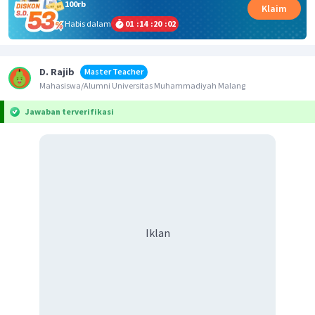
100rb
Klaim
Habis dalam
01
:
14
:
20
:
02
D. Rajib
Master Teacher
Mahasiswa/Alumni Universitas Muhammadiyah Malang
Jawaban terverifikasi
Iklan