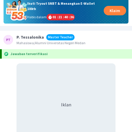
Ikuti Tryout SNBT & Menangkan E-Wallet
100rb
Klaim
Habis dalam
01
:
21
:
40
:
36
P. Tessalonika
Master Teacher
Mahasiswa/Alumni Universitas Negeri Medan
Jawaban terverifikasi
Iklan