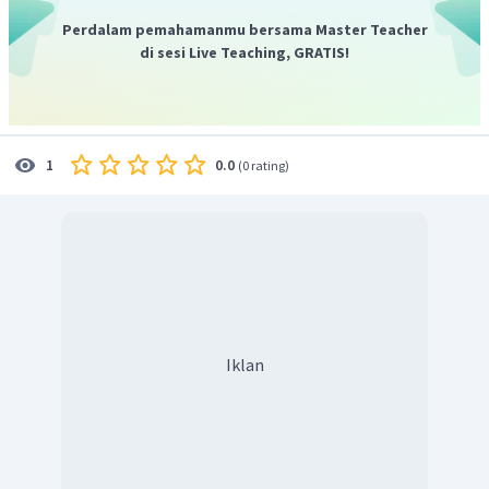
Perdalam pemahamanmu bersama Master Teacher
di sesi Live Teaching, GRATIS!
0.0
1
(
0 rating
)
Iklan