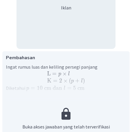
Iklan
Pembahasan
Ingat rumus luas dan keliling persegi panjang
L
=
×
p
l
K
=
2
×
(
+
)
p
l
=
10
cm
dan
=
5
cm
Diketahui
p
l
Menentukan luas persegi panjang.
Menentukan keliling persegi panjang.
Buka akses jawaban yang telah terverifikasi