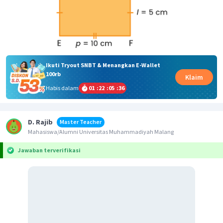
Ikuti Tryout SNBT & Menangkan E-Wallet
100rb
Klaim
Habis dalam
01
:
22
:
05
:
36
D. Rajib
Master Teacher
Mahasiswa/Alumni Universitas Muhammadiyah Malang
Jawaban terverifikasi