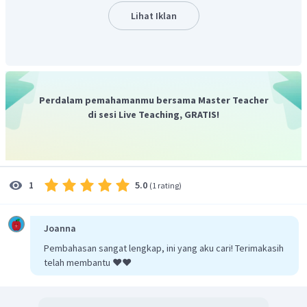
Lihat Iklan
Jadi, luas persegi panjang tersebut adalah
dan
kelilingnya adalah
Perdalam pemahamanmu bersama Master Teacher
di sesi Live Teaching, GRATIS!
5.0
1
(
1 rating
)
Joanna
Pembahasan sangat lengkap, ini yang aku cari! Terimakasih
telah membantu ❤️❤️