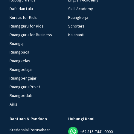
Roboguru Plus
English Academy
Dafa dan Lulu
Skill Academy
Kursus for Kids
Ruangkerja
Ruangguru for Kids
Schoters
Ruangguru for Business
Kalananti
Ruanguji
Ruangbaca
Ruangkelas
Ruangbelajar
Ruangpengajar
Ruangguru Privat
Ruangpeduli
Airis
Bantuan & Panduan
Hubungi Kami
Kredensial Perusahaan
+62 815-7441-0000