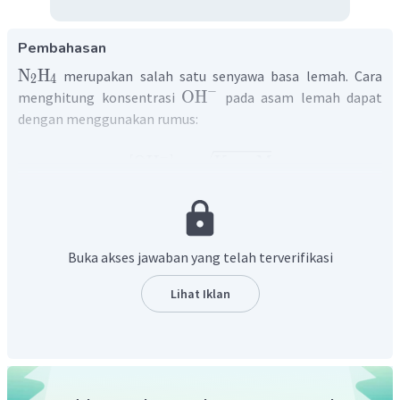
Pembahasan
N
H
merupakan salah satu senyawa basa lemah. Cara
2
4
−
OH
menghitung konsentrasi
pada asam lemah dapat
dengan menggunakan rumus:
−
[
OH
]
=
K
×
M
b
−
OH
N
H
Sehingga, nilai konsentrasi
pada
adalah:
2
4
−
[
OH
]
=
K
×
M
b
Buka akses jawaban yang telah terverifikasi
−
10
=
1
0
×
0
,
2
−
5
=
0
,
45
×
1
0
M
Lihat Iklan
−
OH
N
H
Jadi, nilai konsentrasi
pada
adalah
2
4
−
5
0
,
45
×
1
0
M
.