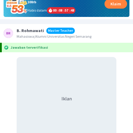
100rb
Klaim
Habis dalam
00
:
08
:
57
:
48
B. Rohmawati
Master Teacher
Mahasiswa/Alumni Universitas Negeri Semarang
Jawaban terverifikasi
Iklan