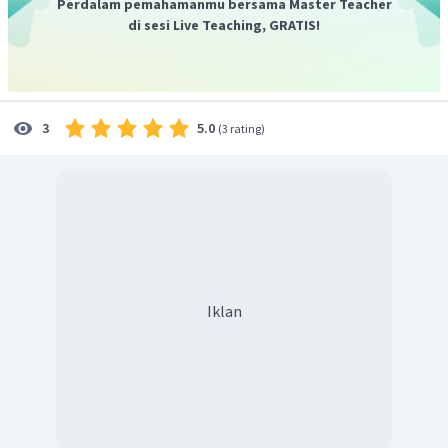
Perdalam pemahamanmu bersama Master Teacher
di sesi Live Teaching, GRATIS!
5.0
3
(
3 rating
)
Iklan