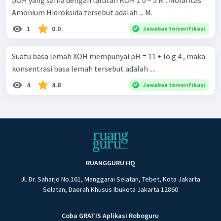
pOH yang sama dengan larutan KOH 1 0 − 5 M . Molaritas
Amonium Hidroksida tersebut adalah ... M.
1
0.0
Jawaban terverifikasi
Suatu basa lemah XOH mempunyai pH = 11 + lo g 4 , maka
konsentrasi basa lemah tersebut adalah ....
4
4.8
Jawaban terverifikasi
RUANGGURU HQ
Jl. Dr. Saharjo No.161, Manggarai Selatan, Tebet, Kota Jakarta
Selatan, Daerah Khusus Ibukota Jakarta 12860
Coba GRATIS Aplikasi Roboguru