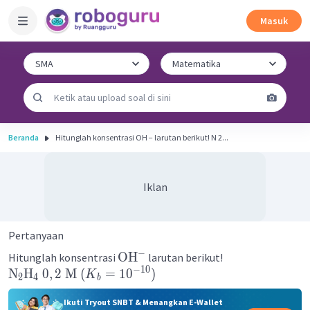
Masuk
Beranda
Hitunglah konsentrasi OH − larutan berikut! N 2...
Iklan
Pertanyaan
−
OH
Hitunglah konsentrasi
larutan berikut!
−
10
N
H
0
,
2
M
(
=
1
0
)
K
2
4
b
Ikuti Tryout SNBT & Menangkan E-Wallet