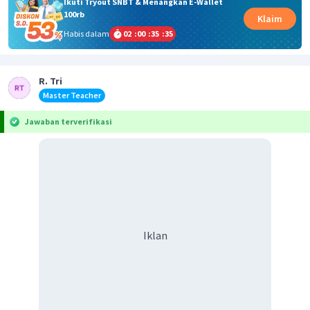
Ikuti Tryout SNBT & Menangkan E-Wallet
100rb
Klaim
Habis dalam
02
:
00
:
35
:
35
R. Tri
Master Teacher
Jawaban terverifikasi
Iklan