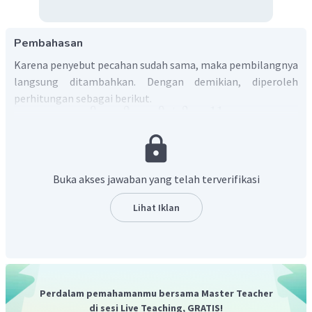
Pembahasan
Karena penyebut pecahan sudah sama, maka pembilangnya
langsung ditambahkan. Dengan demikian, diperoleh
perhitungan sebagai berikut.
9
2
9
+
2
11
+
=
=
12
12
12
12
Buka akses jawaban yang telah terverifikasi
Lihat Iklan
Perdalam pemahamanmu bersama Master Teacher
di sesi Live Teaching, GRATIS!