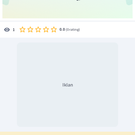
0.0
1
(
0 rating
)
Iklan