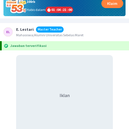
100rb
Klaim
Habis dalam
01
:
04
:
21
:
00
E. Lestari
Master Teacher
Mahasiswa/Alumni Universitas Sebelas Maret
Jawaban terverifikasi
Iklan