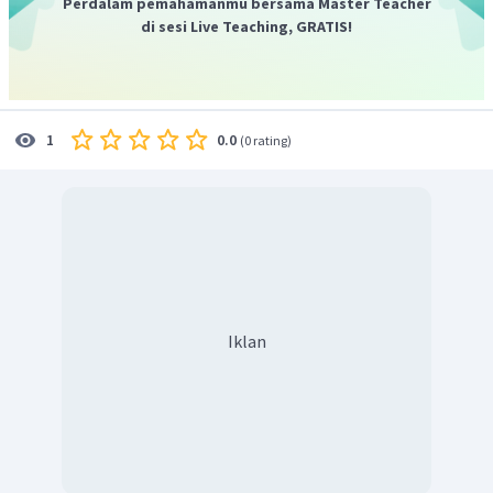
Perdalam pemahamanmu bersama Master Teacher
di sesi Live Teaching, GRATIS!
0.0
1
(
0 rating
)
Iklan