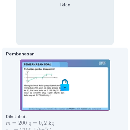
Iklan
Pembahasan
Diketahui :
=
200
g
=
0
,
2
kg
m
∘
=
2100
J
/
kg
C