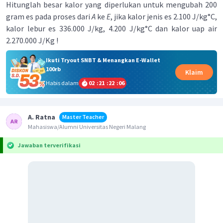
Hitunglah besar kalor yang diperlukan untuk mengubah 200
gram es pada proses dari
A
ke
E
, jika kalor jenis es 2.100 J/kg°C,
kalor lebur es 336.000 J/kg, 4.200 J/kg°C dan kalor uap air
2.270.000 J/Kg !
Ikuti Tryout SNBT & Menangkan E-Wallet
100rb
Klaim
Habis dalam
02
:
21
:
22
:
06
A. Ratna
Master Teacher
Mahasiswa/Alumni Universitas Negeri Malang
Jawaban terverifikasi