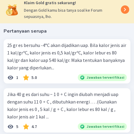
Klaim Gold gratis sekarang!
Dengan Gold kamu bisa tanya soal ke Forum
sepuasnya, lho.
Pertanyaan serupa
25 gr es bersuhu -4°C akan dijadikan uap. Bila kalor jenis air
1 kal/grºC, kalor jenis es 0,5 kal/grºC, kalor lebur es 80
kal/gr dan kalor uap 540 kal/gr. Maka tentukan banyaknya
kalor yang diperlukan...
1
5.0
Jawaban terverifikasi
Jika 40 g es dari suhu − 1 0 ∘ C ingin diubah menjadi uap
dengan suhu 11 0 ∘ C , dibutuhkan energi . . . .(Gunakan
kalor jenis es 0 , 5 kal / g ∘ C , kalor lebur es 80 kal / g ,
kalor jenis air 1 kal ...
5
4.7
Jawaban terverifikasi