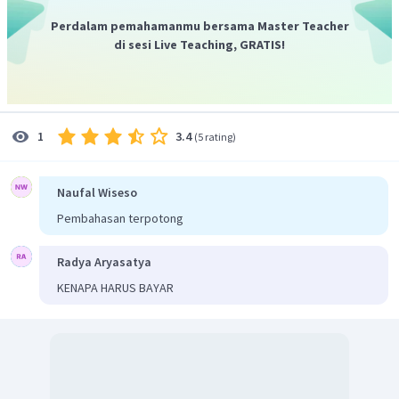
5.000
ASFR
=
x
1.000
Perdalam pemahamanmu bersama Master Teacher
20
−
30
100.000
di sesi Live Teaching, GRATIS!
=
0
,
05
x
1.000
=
50
Jadi, ASFR di daerah tersebut adalah 50.
3.4
1
(
5 rating
)
Naufal Wiseso
Pembahasan terpotong
Radya Aryasatya
KENAPA HARUS BAYAR