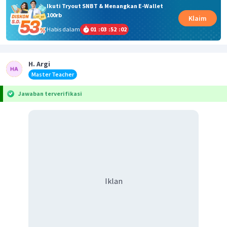
Ikuti Tryout SNBT & Menangkan E-Wallet
100rb
Klaim
Habis dalam
01
:
03
:
52
:
02
H. Argi
Master Teacher
Jawaban terverifikasi
Iklan