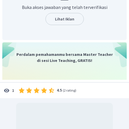
Pada bagian
, angka pada digit satuan adalah
.
Buka akses jawaban yang telah terverifikasi
Maka perkalian pangkat tiga yang digit satuannya
adalah
.
Lihat Iklan
Jadi, diperoleh hasil akar pangkat tiga dari bilangan
tersebut adalah
.
Perdalam pemahamanmu bersama Master Teacher
di sesi Live Teaching, GRATIS!
4.5
1
(
2 rating
)