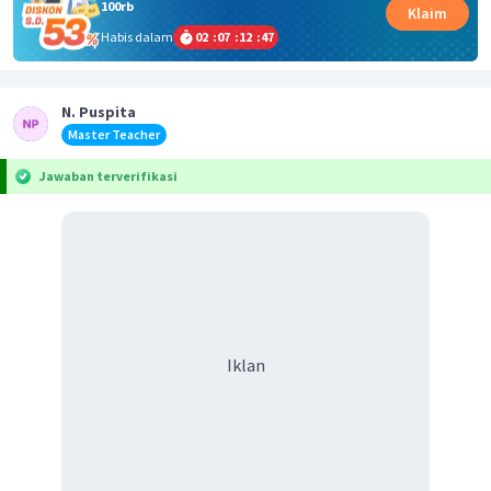
100rb
Klaim
Habis dalam
02
:
07
:
12
:
47
N. Puspita
Master Teacher
Jawaban terverifikasi
Iklan