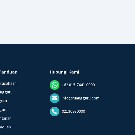
Panduan
Hubungi Kami
erusahaan
+62 815-7441-0000
angguru
info@ruangguru.com
guru
guru
02130930000
ntanan
gaduan