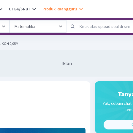
UTBK/SNBT
Produk Ruangguru
tung pH larutan berikut: 3. KOH 0,05M
Iklan
Tany
Yuk, cobain chat 
tema
C