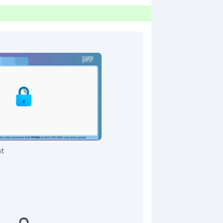
at
n
), nilai b untuk KOH = 1