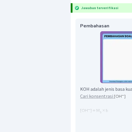
Jawaban terverifikasi
Pembahasan
KOH adalah jenis basa ku
Cari konsentrasi
b (valensi basa/jumlah io