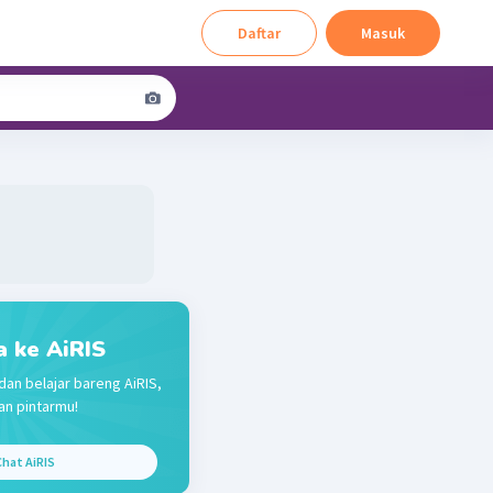
Daftar
Masuk
a ke AiRIS
dan belajar bareng AiRIS,
n pintarmu!
hat AiRIS