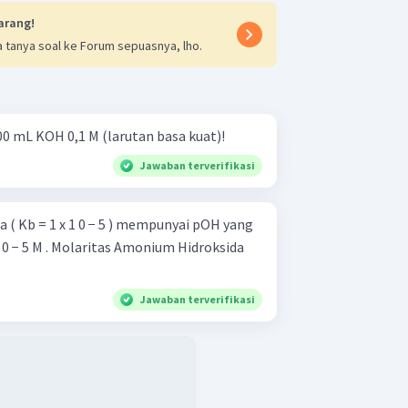
arang!
 tanya soal ke Forum sepuasnya, lho.
00 mL KOH 0,1 M (larutan basa kuat)!
Jawaban terverifikasi
 ( Kb = 1 x 1 0 − 5 ) mempunyai pOH yang
0 − 5 M . Molaritas Amonium Hidroksida
Jawaban terverifikasi