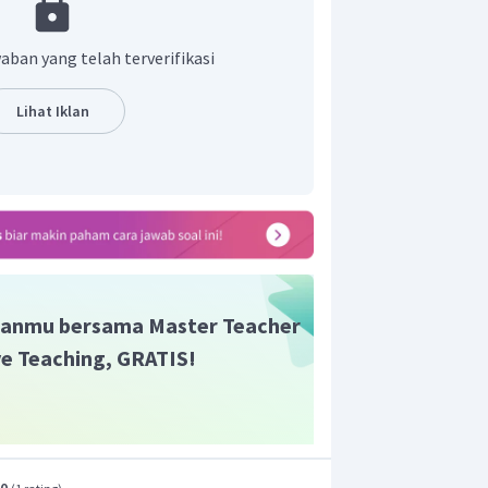
aban yang telah terverifikasi
Lihat Iklan
pH KOH yaitu 12 + log 5.
anmu bersama Master Teacher
ive Teaching, GRATIS!
.0