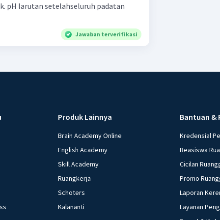
k. pH larutan setelahseluruh padatan
Jawaban terverifikasi
u
Produk Lainnya
Bantuan & 
Brain Academy Online
Kredensial P
English Academy
Beasiswa Ru
Skill Academy
Cicilan Ruang
Ruangkerja
Promo Ruang
Schoters
Laporan Kere
ess
Kalananti
Layanan Pen