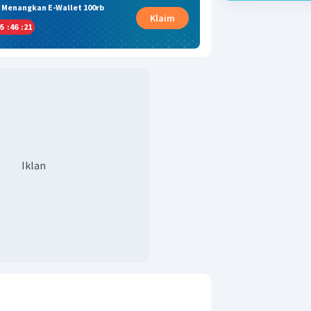
& Menangkan E-Wallet 100rb
Klaim
5
:
46
:
20
Iklan