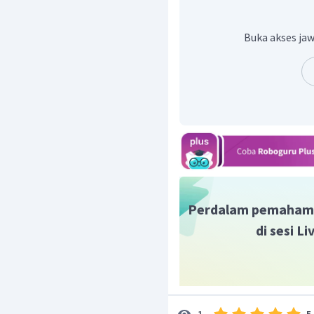
Buka akses jaw
Cari pH
Jadi, dapat disimpulkan 
Perdalam pemaham
di sesi L
5