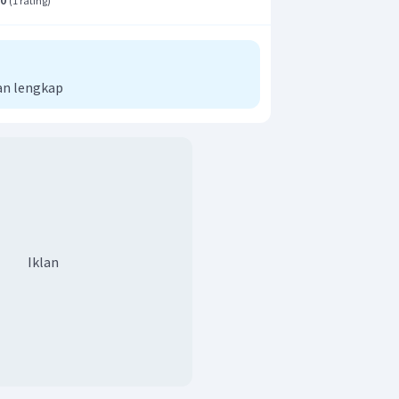
(
1 rating
)
an lengkap
Iklan