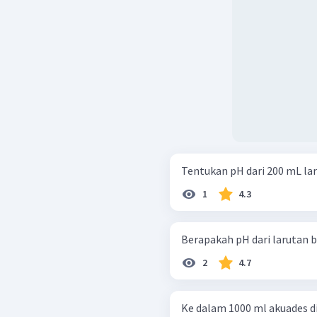
Tentukan pH dari 200 mL la
1
4.3
2
4.7
Ke dalam 1000 ml akuades 