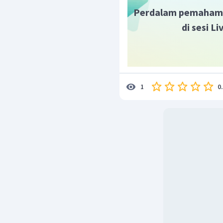
Perdalam pemaham
di sesi L
0
1