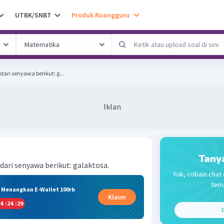
UTBK/SNBT
Produk Ruangguru
dari senyawa berikut: g...
Iklan
Tany
dari senyawa berikut: galaktosa.
Yuk, cobain chat 
tema
& Menangkan E-Wallet 100rb
Klaim
4
:
24
:
29
C