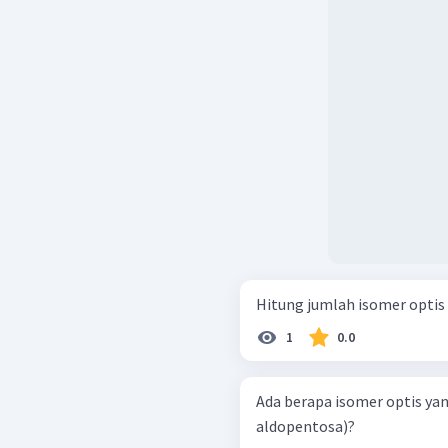
Hitung jumlah isomer optis d
1
0.0
Ada berapa isomer optis yan
aldopentosa)?