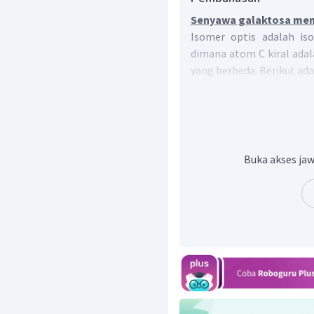
Senyawa galaktosa memi
Isomer optis adalah is
dimana atom C kiral ada
yang berbeda. Berikut ada
Buka akses jaw
Tanda bintang menunj
galaktosa sehingga senya