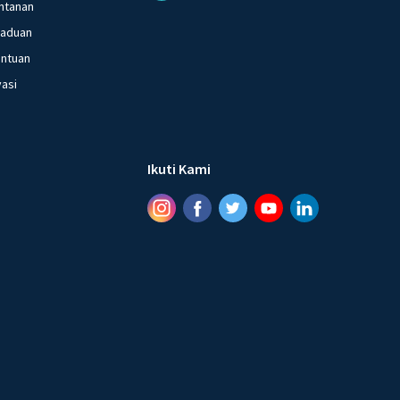
ntanan
gaduan
entuan
vasi
Ikuti Kami