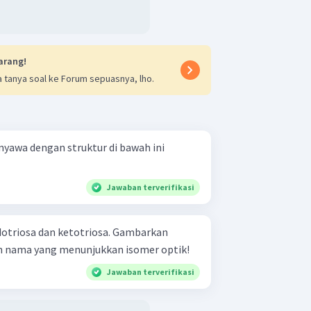
arang!
 tanya soal ke Forum sepuasnya, lho.
nyawa dengan struktur di bawah ini
Jawaban terverifikasi
dotriosa dan ketotriosa. Gambarkan
n nama yang menunjukkan isomer optik!
Jawaban terverifikasi