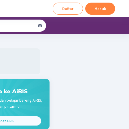
Daftar
Masuk
a ke AiRIS
dan belajar bareng AiRIS,
n pintarmu!
hat AiRIS