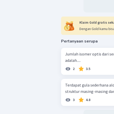
Klaim Gold gratis sek
Dengan Gold kamu bisa
Pertanyaan serupa
Jumlah isomer optis dari se
adalah.....
2
3.5
Terdapat gula sederhana al
struktur masing-masing da
3
4.8