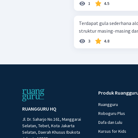
1
4.5
Terdapat gula sederhana al
struktur masing-masing da
3
4.8
Produk Ruanggur
Ruangguru
RUANGGURU HQ
Roboguru Plus
Jl. Dr. Saharjo No.161, Manggarai
Dafa dan Lulu
Selatan, Tebet, Kota Jakarta
Kursus for Kids
Selatan, Daerah Khusus Ibukota