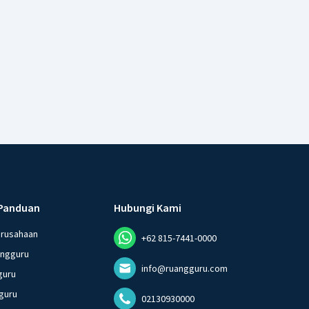
Panduan
Hubungi Kami
erusahaan
+62 815-7441-0000
angguru
info@ruangguru.com
guru
guru
02130930000