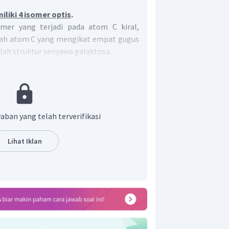
liki 4 isomer optis
.
omer yang terjadi pada atom C kiral,
lah atom C yang mengikat empat gugus
lah struktur senyawa galaktosa.
aban yang telah terverifikasi
Lihat Iklan
ukkan atom C kiral pada senyawa
wa galaktosa memiliki 4 isomer optis.