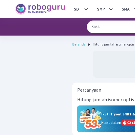
SD
SMP
SMA
Beranda
Hitung jumlah isomer optis 
Pertanyaan
Hitung jumlah isomer optis 
Ikuti Tryout SNBT 
Habis dalam
02
:
1