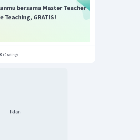
anmu bersama Master Teacher
ive Teaching, GRATIS!
.0
(
0 rating
)
Iklan