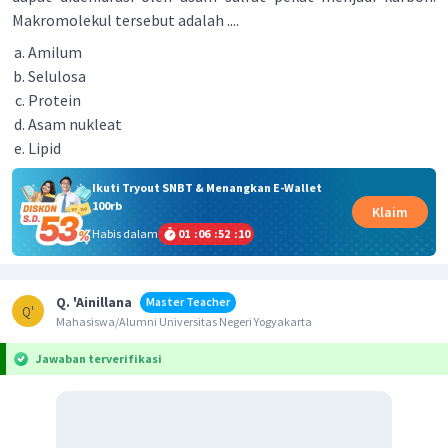
Makromolekul tersebut adalah ....
Amilum
Selulosa
Protein
Asam nukleat
Lipid
Ikuti Tryout SNBT & Menangkan E-Wallet
100rb
Klaim
Habis dalam
01
:
06
:
52
:
10
Q. 'Ainillana
Master Teacher
Q'
Mahasiswa/Alumni Universitas Negeri Yogyakarta
Jawaban terverifikasi