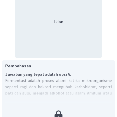
Iklan
Pembahasan
Jawaban yang tepat adalah opsi A.
Fermentasi adalah proses alami ketika mikroorganisme
seperti ragi dan bakteri mengubah karbohidrat, seperti
pati
dan gula,
menjadi alkohol
atau asam.
Amilum atau
dalam kehidupan sehari- hari disebut dengan pati
,
merupakan polisakarida yang terdapat banyak di alam
terutama pada tumbuhan. Amilum merupakan polimer