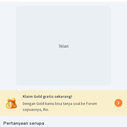
Iklan
Klaim Gold gratis sekarang!
Dengan Gold kamu bisa tanya soal ke Forum
sepuasnya, lho.
Pertanyaan serupa