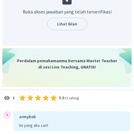
glukosa dalam bentuk ikatan alfa yang terdiri atas
kurang lebih 500 unit.
Amilum dapat
Buka akses jawaban yang telah terverifikasi
dihidrolisis sempurna dengan menggunakan asam
sehingga menghasilkan glukosa (menjadi
Lihat Iklan
karbon)
.
Hidrolisis juga dapat dilakukan dengan bantuan
enzim amilase.
Perdalam pemahamanmu bersama Master Teacher
di sesi Live Teaching, GRATIS!
Dengan demikian, makromolekul yang sesuai dengan
pernyataan pada soal adalah amilum.
5.0
1
(
3 rating
)
armybob
Ini yang aku cari!