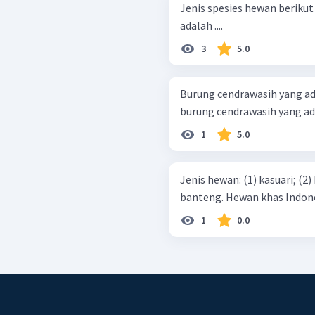
Jenis spesies hewan berikut
adalah ....
3
5.0
Burung cendrawasih yang a
burung cendrawasih yang ad
1
5.0
Jenis hewan: (1) kasuari; (2) badak; (3) kanguru; (4) kakatua; (5)
banteng. Hewan khas 
1
0.0