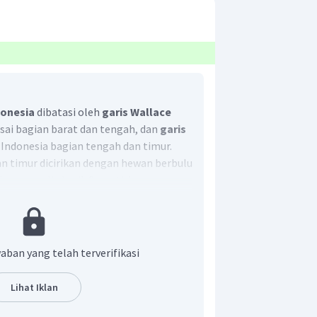
donesia
dibatasi oleh
garis Wallace
ai bagian barat dan tengah, dan
garis
ndonesia bagian tengah dan timur.
an timur dicirikan dengan hewan berbulu
an mamalia kecil. Seperti: burung
ari, burung merak dan walabi.
ersebut maka jawaban untuk hewan asli
ng kasuari
. Untuk pilihan burung elang
 satu banyak dikonservasi di wilayah
aban yang telah terverifikasi
Sedangkan pilihan babirusa dan komodo
ayah peralihan (Indonesia bagian
Lihat Iklan