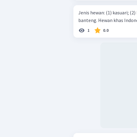
Jenis hewan: (1) kasuari; (2) badak; (3) kanguru; (4) kakatua; (5)
banteng. Hewan khas 
1
0.0