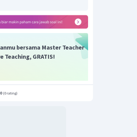
anmu bersama Master Teacher
ive Teaching, GRATIS!
.0
(
0 rating
)