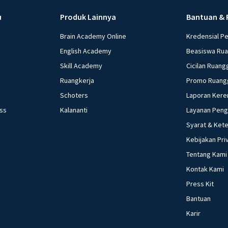
u
Produk Lainnya
Bantuan & 
Brain Academy Online
Kredensial P
English Academy
Beasiswa Ru
Skill Academy
Cicilan Ruang
Ruangkerja
Promo Ruang
Schoters
Laporan Kere
ess
Kalananti
Layanan Pen
Syarat & Ket
Kebijakan Pri
Tentang Kami
Kontak Kami
Press Kit
Bantuan
Karir