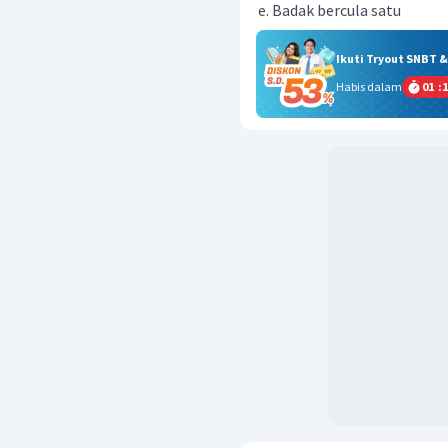
Badak bercula satu
Ikuti Tryout SNBT 
Habis dalam
01
:
1