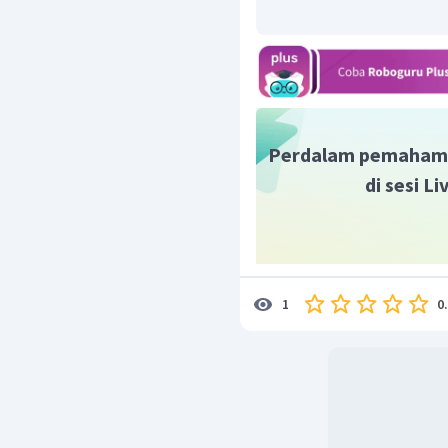
Perdalam pemaham
di sesi L
0
1