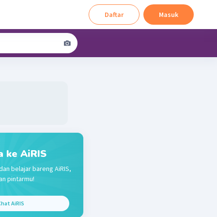
Daftar
Masuk
a ke AiRIS
dan belajar bareng AiRIS,
n pintarmu!
hat AiRIS