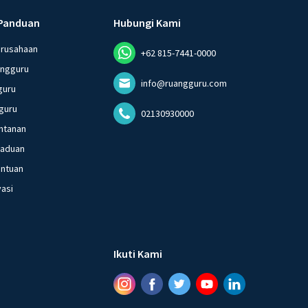
Panduan
Hubungi Kami
erusahaan
+62 815-7441-0000
angguru
info@ruangguru.com
guru
guru
02130930000
ntanan
gaduan
entuan
vasi
Ikuti Kami