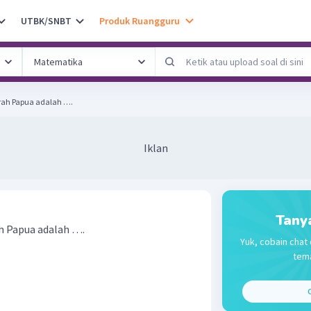
UTBK/SNBT
Produk Ruangguru
rah Papua adalah ….
Iklan
Tany
ah Papua adalah ….
Yuk, cobain chat 
tema
C