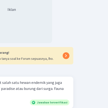
Iklan
arang!
 tanya soal ke Forum sepuasnya, lho.
at salah satu hewan endemik yang juga
 paradise atau burung dari surga. Fauna
Jawaban terverifikasi