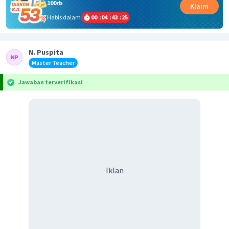
100rb
Klaim
Habis dalam
00
:
04
:
43
:
25
N. Puspita
Master Teacher
Jawaban terverifikasi
Iklan