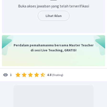
Buka akses jawaban yang telah terverifikasi
Dengan demikian, reaksi pada soal yaitu :
Lihat Iklan
CH
−
COOH
+
CH
OH
→
CH
−
COO
−
CH
3
3
3
Jadi, hasil reaksi antara asam etanoat dan metanol
adalah metil etanoat dan air.
Perdalam pemahamanmu bersama Master Teacher
di sesi Live Teaching, GRATIS!
4.8
1
(
9 rating
)