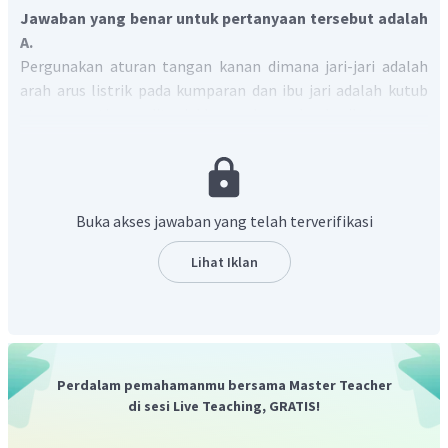
Jawaban yang benar untuk pertanyaan tersebut adalah
A.
Pergunakan aturan tangan kanan dimana jari-jari adalah
arah arus listrik pada kumparan dan ibu jari adalah kutub
utara seperti yang ditunjukkan pada gambar berikut:
Buka akses jawaban yang telah terverifikasi
Lihat Iklan
Perdalam pemahamanmu bersama Master Teacher
Gambar yang paling sesuai dengan kaidah tangan
di sesi Live Teaching, GRATIS!
kanan tersebut adalah gambar A.
Jadi, jawaban yang tepat adalah A.